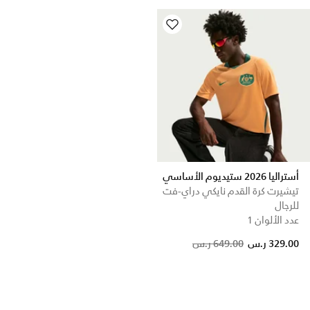
أستراليا 2026 ستيديوم الأساسي
تيشيرت كرة القدم نايكي دراي-فت
للرجال
عدد الألوان 1
Price reduced from
to
329.00 ر.س
649.00 ر.س