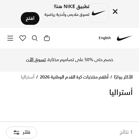
تطبيق NIKE هنا!
×
تسوق ملابس وأحذية رياضية
افتح
English
replica shirts & kits for fans with free delivery and returns.
Nike
خصم حتى %50 على تصاميم مختارة.
تسوق الآن
الأكثر رواجًا
أطقم منتخبات كرة القدم الوطنية 2026
أستراليا
أستراليا
1 نتائج
فلتر