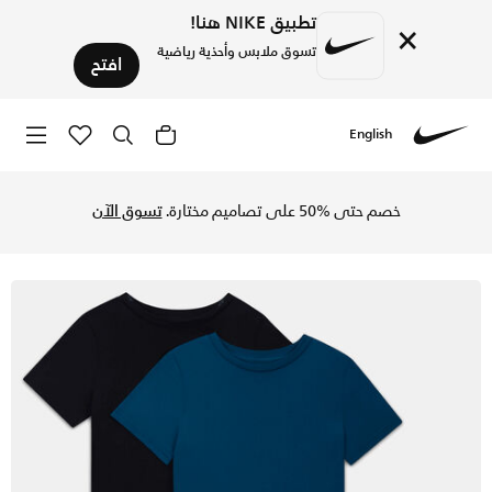
تطبيق NIKE هنا!
×
تسوق ملابس وأحذية رياضية
افتح
English
Nike
تسوق نايكي طقم سروال وتيشيرت داخلي من أربع قطع للأطفال الك
خصم حتى %50 على تصاميم مختارة.
تسوق الآن