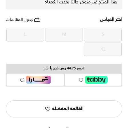
هذا المنتج غير متوفر حاليًا
نفدت الكمية:
اختر القياس
جدول المقاسات
L
M
S
L
M
S
XL
XL
ادفع
44.75 ر.س شهرياً
مع
القائمة المفضلة