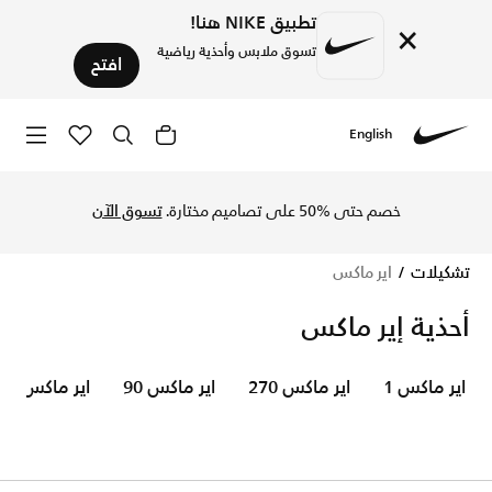
تطبيق NIKE هنا!
×
تسوق ملابس وأحذية رياضية
افتح
English
Nike
‏تسوق أحذية اير ماكس الرياضيّة اونلاين من نايكي في السعودية. مزودة بتقنية Air لامتصاص الصدمات وأداء مريح طوال اليوم. وأحدث التص
عروض العودة إلى المدرسة
تسوق الآن
تشكيلات
اير ماكس
أحذية إير ماكس
اير ماكس 1
اير ماكس 270
اير ماكس 90
اير ماكس 95