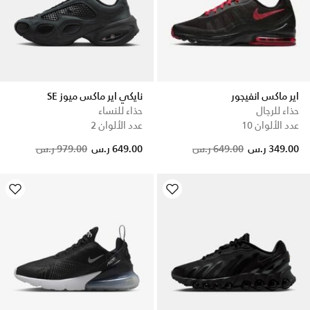
اير ماكس انفيجور
نايكي اير ماكس ميوز SE
حذاء للرجال
حذاء للنساء
عدد الألوان 10
عدد الألوان 2
Price reduced from
to
349.00 ر.س
649.00 ر.س
649.00 ر.س
979.00 ر.س