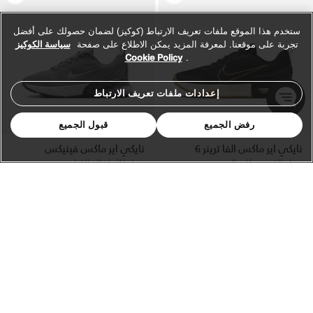
ستخدم هذا الموقع ملفات تعريف الارتباط (كوكيز) لضمان حصولك على أفضل
تجربة على موقعنا. لمعرفة المزيد يمكن الاطلاع على صفحة
سياسة الكوكيز
Cookie Policy
.
إعدادات ملفات تعريف الارتباط
رفض الجميع
قبول الجميع
نايكي اير ماكس الفا ترينر 6
نايكي اير ماكس فينيكس
حذاء التمرين للرجال
حذاء للأطفال الكبار
عدد الألوان 38
عدد الألوان 15
Price reduced from
to
549.00 ر.س
479.00 ر.س
699.00 ر.س