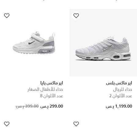
اير ماكس بلس
اير ماكس بايا
حذاء للرجال
حذاء للأطفال الصغار
عدد الألوان 2
عدد الألوان 8
Price reduced from
to
1,199.00 ر.س
299.00 ر.س
399.00 ر.س