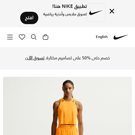
تطبيق NIKE هنا!
×
تسوق ملابس وأحذية رياضية
افتح
English
Nike
تسوق نايكي ايروسويفت شورت الجري دراي-فت ADV بريف لايند بخصر متوسط للنساء - 8 سم (تقريبا) - لايزر أورنج/أسود/أبيض/أسود في السعودية عبر موقع نايكي اونلاين، واكتشف أحدث التشكيلات والإصدارات الحصرية. احصل على توصيل وإرجاع مجاني✓ دفع نقداً ✓ عبر تطبيق تابي ✓ وغيرها من الوسائل.
خصم حتى %50 على تصاميم مختارة.
تسوق الآن