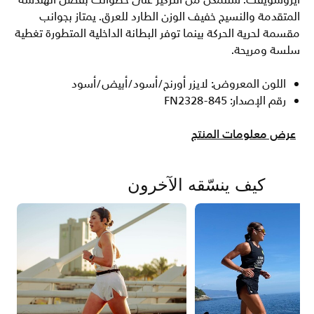
ايروسويفت. ستتمكن من التركيز على خطواتك بفضل الهندسة
المتقدمة والنسيج خفيف الوزن الطارد للعرق. يمتاز بجوانب
مقسمة لحرية الحركة بينما توفر البطانة الداخلية المتطورة تغطية
سلسة ومريحة.
اللون المعروض: لايزر أورنج/أسود/أبيض/أسود
رقم الإصدار: FN2328-845
عرض معلومات المنتج