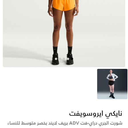
أسود
نايكي ايروسويفت
شورت الجري دراي-فت ADV بريف لايند بخصر متوسط للنساء