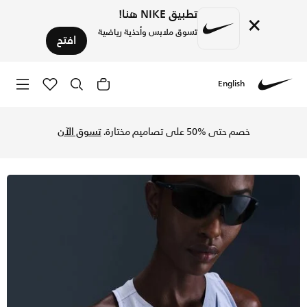
تطبيق NIKE هنا!
×
تسوق ملابس وأحذية رياضية
افتح
English
Nike
تسوق نايكي ايروسويفت سترة الجري دراي-فت ADV للنساء - جوست/بلو فويد في السعودية عبر موقع نايكي اونلاين، واكتشف أحدث التشكيلات والإصدارات الحصرية. احصل على توصيل وإرجاع مجاني✓ دفع نقداً ✓ عبر تطبيق تابي ✓ وغيرها من الوسائل.
خصم حتى %50 على تصاميم مختارة.
تسوق الآن