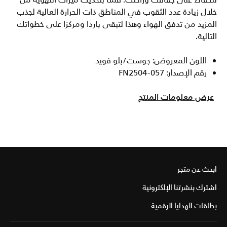
للحفاظ على جفافك وراحتك. قمنا بتحديث ميزات التهوية من
خلال زيادة عدد الثقوب في المناطق ذات الحرارة العالية لجذب
المزيد من تدفق الهواء وهذا لتبقى باردا ومركزا على خطواتك
التالية.
اللون المعروض: جوست/بلو فويد
رقم الإصدار: FN2504-057
عرض معلومات المنتج
ابحث عن متجر
اشترك بنشرتنا الإلكترونية
بطاقات الهدايا الرقمية