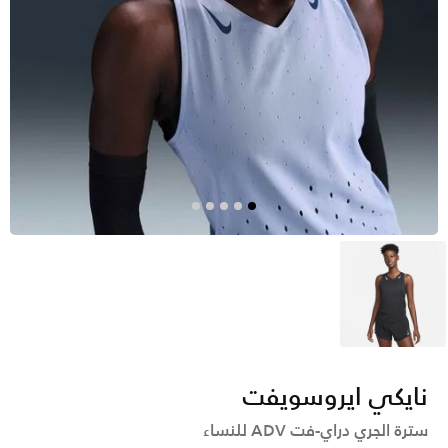
أسود
نايكي ايروسويفت
سترة الجري دراي-فت ADV للنساء