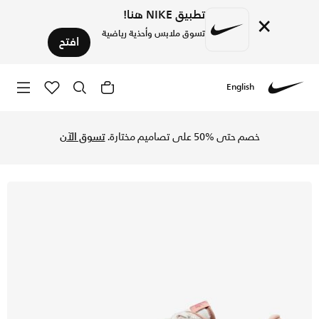
تطبيق NIKE هنا!
×
تسوق ملابس وأحذية رياضية
افتح
English
Nike
تسوق نايكي اير فورس 1 '07 LV8 حذاء للرجال - ساميت وايت/كانيون راست/سايل في السعودية عبر موقع نايكي اونلاين، واكتشف أحدث التشكيلات والإصدارات الحصرية. احصل على توصيل وإرجاع مجاني✓ دفع نقداً ✓ عبر تطبيق تابي ✓ وغيرها من الوسائل.
خصم حتى %50 على تصاميم مختارة.
تسوق الآن