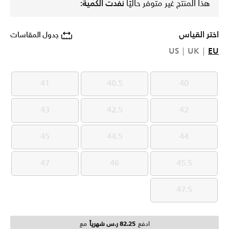
هذا المنتج غير متوفر حاليًا
نفدت الكمية:
اختر القياس
جدول المقاسات
US
UK
EU
41
40.5
40
41
40.5
40
43
42.5
42
43
42.5
42
45
44.5
44
45
44.5
44
47
46
45.5
47
46
45.5
47.5
47.5
ادفع
82.25 ر.س شهرياً
مع