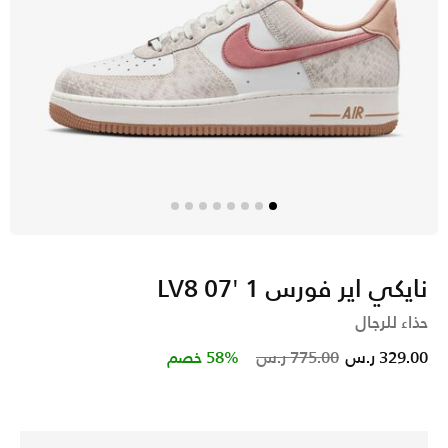
نايكي اير فورس 1 '07 LV8
حذاء للرجال
Price reduced from
to
329.00 ر.س
775.00 ر.س
58% خصم