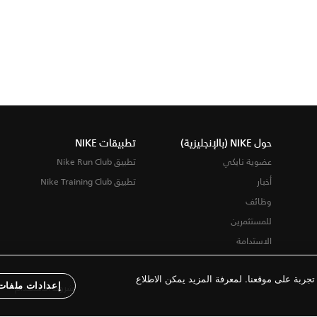
حول NIKE (بالإنجليزية)
تطبيقات NIKE
عضوية نايكي
تطبيق Nike Run Club
أخبار
تطبيق Nike Training Club
وظائف
للمستثمرين
الاستدامة
ربة على موقعنا. لمعرفة المزيد يمكن الاطلاع
إعدادات ملفات 
شروط الاستخدام