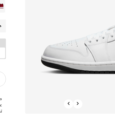
ه
م
Previous
Next
ت