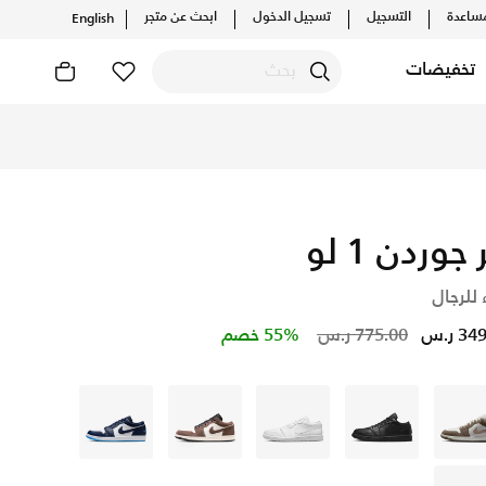
ساعدة
التسجيل
تسجيل الدخول
ابحث عن متجر
English
تخفيضات
 جوردن 1 لو
 للرجال
Price reduced from
to
3 ر.س
775.00 ر.س
55% خصم
رمادي
أسود
أبيض
بنى
أزرق