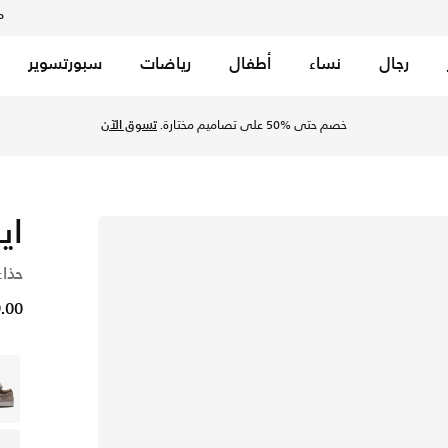
م
رجال
نساء
أطفال
رياضات
سبورتسوير
خصم حتى %50 على تصاميم مختارة.
تسوق الآن
اير
حذاء
49.00