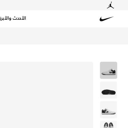
الأحدث والأبرز
Nike
تسوق اير جوردن 1 لو حذاء للرجال - أبيض/أبيض/أسود في السعودية عبر موقع نايكي اونلاين، واكتشف أحدث التشكيلات والإصدارات الحصرية. احصل على توصيل وإرجاع مجاني✓ دفع نقداً ✓ عبر تطبيق تابي ✓ وغيرها من الوسائل.