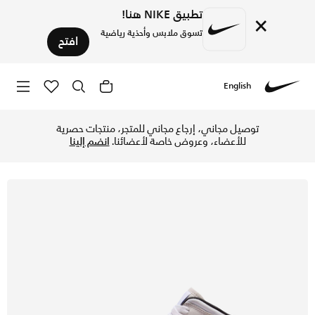
تطبيق NIKE هنا!
×
تسوق ملابس وأحذية رياضية
افتح
English
Nike
تسوق اير جوردن 1 ميد حذاء للأطفال الكبار - فانتوم/جيم رويال/أبيض/سايل في السعودية عبر موقع نايكي اونلاين، واكتشف أحدث التشكيلات والإصدارات الحصرية. احصل على توصيل وإرجاع مجاني✓ دفع نقداً ✓ عبر تطبيق تابي ✓ وغيرها من الوسائل.
توصيل مجاني، إرجاع مجاني للمتجر، منتجات حصرية
للأعضاء، وعروض خاصة لأعضائنا.
انضم إلينا