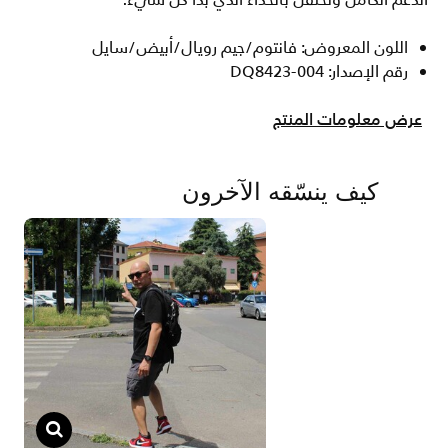
الدعم الكامل وتحتفل بالحذاء الذي بدأ كل شيء.
اللون المعروض: فانتوم/جيم رويال/أبيض/سايل
رقم الإصدار: DQ8423-004
عرض معلومات المنتج