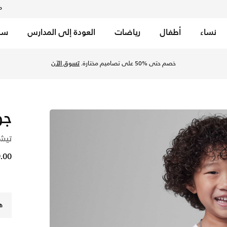
م
نساء
أطفال
رياضات
العودة إلى المدارس
سب
ر موقع نايكي اونلاين، واكتشف أحدث التشكيلات والإصدارات الحصري
خصم حتى %50 على تصاميم مختارة.
تسوق الآن
جو
تيش
29.00 
ه