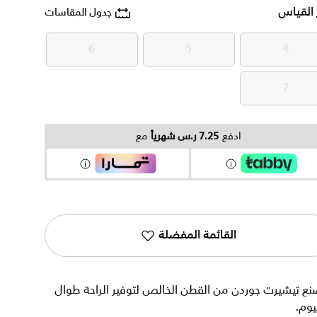
 القياس
جدول المقاسات
6
5
4
6
5
4
7
7
ادفع
7.25 ر.س شهرياً
مع
القائمة المفضلة
ع تيشيرت جوردن من القطن الخالص لتوفير الراحة طوال
يوم.