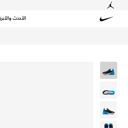
الأحدث والأبرز
Nike
تسوق نايكي اير ماكس 270 حذاء للأطفال الكبار - انثراسيتيك/أسود/أبيض/لايت فوتو بلو في السعودية عبر موقع نايكي اونلاين، واكتشف أحدث التشكيلات والإصدارات الحصرية. احصل على توصيل وإرجاع مجاني✓ دفع نقداً ✓ عبر تطبيق تابي ✓ وغيرها من الوسائل.