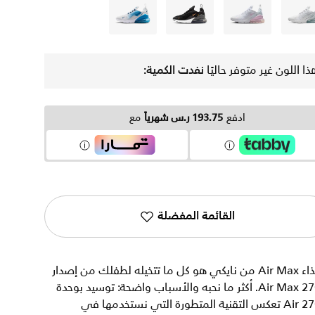
أبيض
أبيض
رمادي
أبيض
ذا اللون غير متوفر حاليًا
نفدت الكمية:
ادفع
193.75 ر.س شهرياً
مع
القائمة المفضلة
حذاء Air Max من نايكي هو كل ما تتخيله لطفلك من إصدار
Air Max 270. أكثر ما نحبه والأسباب واضحة: توسيد بوحدة
Air 270 تعكس التقنية المتطورة التي نستخدمها في