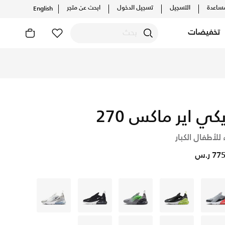
ساعدة
التسجيل
تسجيل الدخول
ابحث عن متجر
English
تخفيضات
يكي اير ماكس 270
 للأطفال الكبار
7 ر.س
رمادي
أسود
رمادي
أسود
رمادي