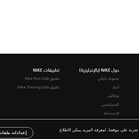
حول NIKE (بالإنجليزية)
تطبيقات NIKE
عضوية نايكي
تطبيق Nike Run Club
أخبار
تطبيق Nike Training Club
وظائف
للمستثمرين
الاستدامة
ربة على موقعنا. لمعرفة المزيد يمكن الاطلاع
إعدادات ملفات 
شروط الاستخدام