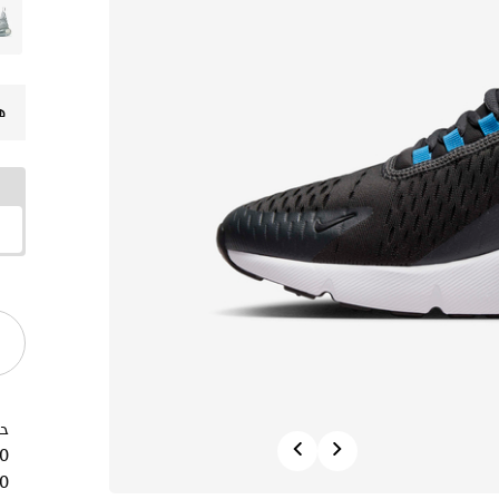
ه
Previous
Next