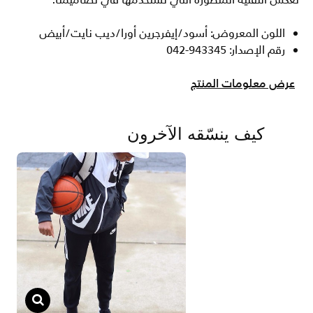
تعكس التقنية المتطورة التي نستخدمها في تصاميمنا.
اللون المعروض: أسود/إيفرجرين أورا/ديب نايت/أبيض
رقم الإصدار: 943345-042
عرض معلومات المنتج