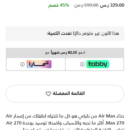
Price reduced from
to
329.00 ر.س
599.00 ر.س
45% خصم
هذا اللون غير متوفر حاليًا
نفدت الكمية:
ادفع
82.25 ر.س شهرياً
مع
القائمة المفضلة
حذاء Air Max من نايكي هو كل ما تتخيله لطفلك من إصدار Air
Max 270. أكثر ما نحبه والأسباب واضحة: توسيد بوحدة Air 270