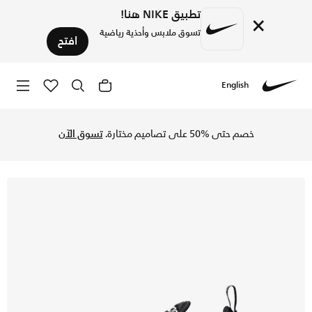
تطبيق NIKE هنا!
×
تسوق ملابس وأحذية رياضية
افتح
English
Nike
تسوق نايكي اير ماكس 270 حذاء للأطفال الكبار - أسود/إيفرجرين أورا/ديب نايت/أبيض في السعودية عبر موقع نايكي اونلاين، واكتشف أحدث التشكيلات والإصدارات الحصرية. احصل على توصيل وإرجاع مجاني✓ دفع نقداً ✓ عبر تطبيق تابي ✓ وغيرها من الوسائل.
خصم حتى %50 على تصاميم مختارة.
تسوق الآن