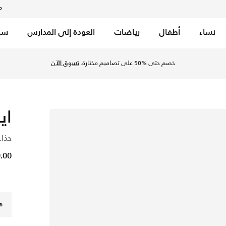
م
نساء
أطفال
رياضات
العودة إلى المدارس
سب
خصم حتى %50 على تصاميم مختارة.
تسوق الآن
اير
حذاء
99.00
ه