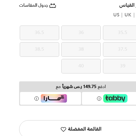
 القياس
جدول المقاسات
US
UK
36.5
36
35.5
36.5
36
35.5
38.5
38
37.5
38.5
38
37.5
40
39
40
39
ادفع
149.75 ر.س شهرياً
مع
القائمة المفضلة