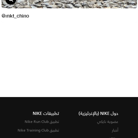
حول NIKE (بالإنجليزية)
تطبيقات NIKE
عضوية نايكي
تطبيق Nike Run Club
أخبار
تطبيق Nike Training Club