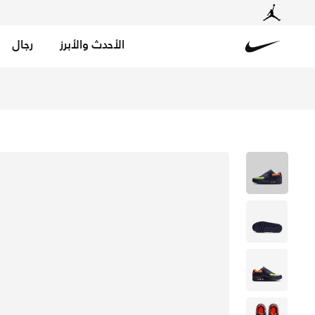
الأحدث والأبرز
رجال
Nike
تسوق اير ماكس 90 LTR حذاء للأطفال الكبار - ليمون فينوم/هايبر كريمزون/ليزر أورانج/بلاكند بلو في السعودية عبر موقع نايكي اونلاين، واكتشف أحدث التشكيلات والإصدارات الحصرية. احصل على توصيل وإرجاع مجاني✓ دفع نقداً ✓ عبر تطبيق تابي ✓ وغيرها من الوسائل.