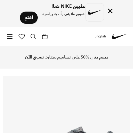
تطبيق NIKE هنا!
×
تسوق ملابس وأحذية رياضية
افتح
English
Nike
تسوق نايكي اير ماكس 90 حذاء للرجال - سموك جراي/أسود/دارك سموك جراي/فوتون داست في السعودية عبر موقع نايكي اونلاين، واكتشف أحدث التشكيلات والإصدارات الحصرية. احصل على توصيل وإرجاع مجاني✓ دفع نقداً ✓ عبر تطبيق تابي ✓ وغيرها من الوسائل.
خصم حتى %50 على تصاميم مختارة.
تسوق الآن