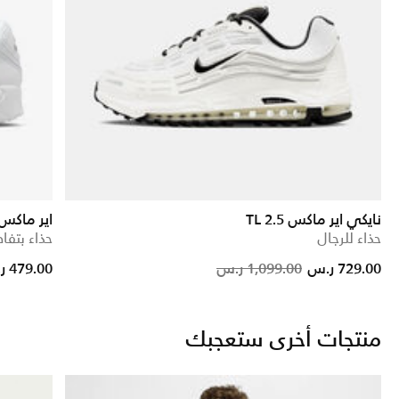
نايكي اير ماكس TL 2.5
اير ماكس 90 بريمي
حذاء للرجال
حذاء بتفا
Price reduced from
to
Price reduc
to
729.00 ر.س
1,099.00 ر.س
479.00 ر.س
منتجات أخرى ستعجبك