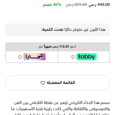
Price reduced from
to
449.00 ر.س
829.00 ر.س
46% خصم
هذا اللون غير متوفر حاليًا
نفدت الكمية:
ادفع
112.25 ر.س شهرياً
مع
القائمة المفضلة
صمم هذا الحذاء التاريخي ليعبر عن نقطة التلاقي بين الفن
والموسيقى والثقافة والتي كانت ركيزة فترة التسعينيات ما