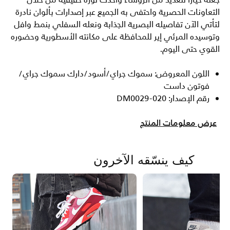
جعله خيارا للعديد من الرؤساء وأحدث ثورة حقيقية من خلال
التعاونات الحصرية واحتفى به الجميع عبر إصدارات بألوان نادرة
لتأتي الآن تفاصيله البصرية الجذابة ونعله السفلي بنمط وافل
وتوسيده المرئي إير للمحافظة على مكانته الأسطورية وحضوره
القوي حتى اليوم.
اللون المعروض: سموك جراي/أسود/دارك سموك جراي/
فوتون داست
رقم الإصدار: DM0029-020
عرض معلومات المنتج