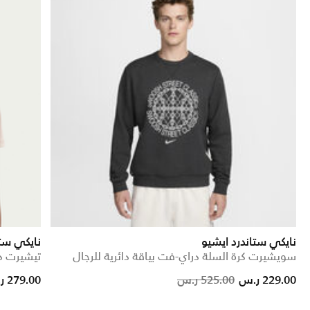
نايكي ستاندرد ايشيو
نايكي ستر
سويشيرت كرة السلة دراي-فت بياقة دائرية للرجال
تيشيرت دراي-فت ADV 
from
Price reduced from
to
229.00 ر.س
525.00 ر.س
279.00 ر.س