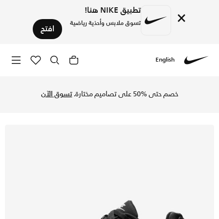
تطبيق NIKE هنا!
×
تسوق ملابس وأحذية رياضية
افتح
English
Nike
تسوق اير ماكس كوماند حذاء للنساء - أسود / أبيض في السعودية 
خصم حتى %50 على تصاميم مختارة.
تسوق الآن