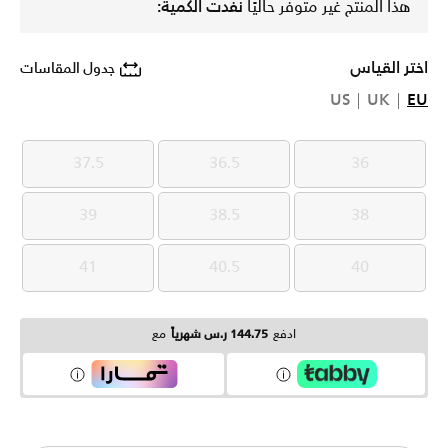
هذا المنتج غير متوفر حاليًا
نفدت الكمية:
اختر القياس
جدول المقاسات
US
UK
EU
37.5
36.5
36
37.5
36.5
36
39
38.5
38
39
38.5
38
41
40.5
40
41
40.5
40
ادفع
144.75 ر.س شهرياً
مع