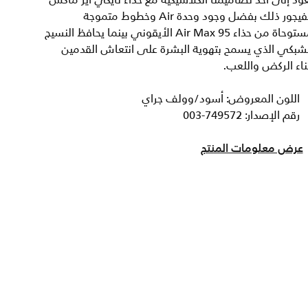
ود إلى أحد تصاميمنا الكلاسيكية مع حذاء نايكي اير ماكس
انفيجور ذلك بفضل وجود وحدة Air وخطوط متموجة
مستوحاة من حذاء Air Max 95 الأيقوني بينما يحافظ النسيج
شبكي الذي يسمح بتهوية البشرة على انتعاش القدمين
ناء الركض واللعب.
اللون المعروض: أسود/وولف جراي
رقم الإصدار: 749572-003
عرض معلومات المنتج