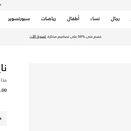
م
رجال
نساء
أطفال
رياضات
سبورتسوير
وولف جراي في السعودية عبر موقع نايكي اونلاين، واكتشف أحدث التش
خصم حتى %50 على تصاميم مختارة.
تسوق الآن
نا
حذاء
29.00
ه