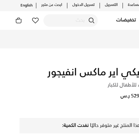
ساعدة
التسجيل
تسجيل الدخول
ابحث عن متجر
English
تخفيضات
كيلات والإصدارات الحصرية. احصل على توصيل وإرجاع مجاني✓ دفع نق
يكي اير ماكس انفيجور
 للأطفال للكبار
5 ر.س
ذا المنتج غير متوفر حاليًا
نفدت الكمية: