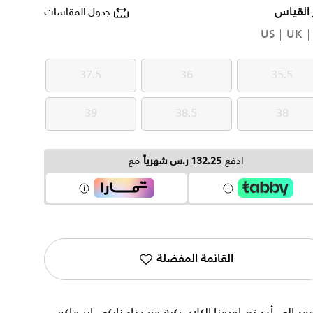
 القياس
جدول المقاسات
US
UK
37.5
36
35.5
37.5
36
35.5
39
38.5
38
39
38.5
38
ادفع
132.25 ر.س شهرياً
مع
القائمة المفضلة