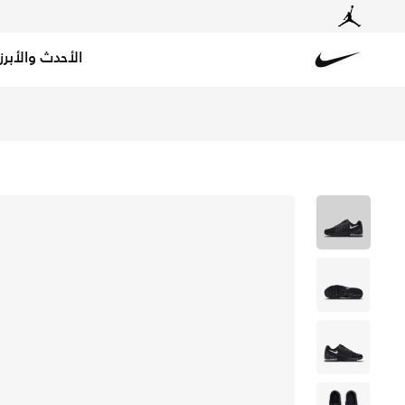
الأحدث والأبرز
Nike
تسوق نايكي اير ماكس انفيجور حذاء للأطفال للكبار - أسود/