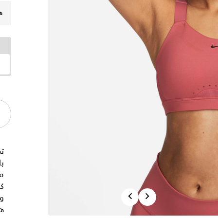
ه
ت
با
م
كم
Previous
Next
وا