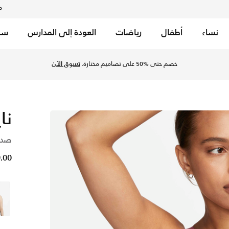
م
نساء
أطفال
رياضات
العودة إلى المدارس
سب
يل للنساء - ادوبي/ادوبي/ستون موف/أسود في السعودية عبر موقع ن
خصم حتى %50 على تصاميم مختارة.
تسوق الآن
نا
صدري
79.00