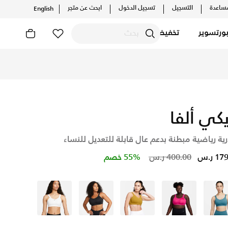
ساعدة
التسجيل
تسجيل الدخول
ابحث عن متجر
English
ورتسوير
تخفيضات
ايكي اونلاين، واكتشف أحدث التشكيلات والإصدارات الحصرية. احصل
يكي ألفا
ة رياضية مبطنة بدعم عال قابلة للتعديل للنساء
Price reduced from
to
1 ر.س
400.00 ر.س
55% خصم
أزرق
وردي
أخضر
أسود
أبيض