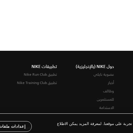
حول NIKE (بالإنجليزية)
تطبيقات NIKE
عضوية نايكي
تطبيق Nike Run Club
أخبار
تطبيق Nike Training Club
وظائف
للمستثمرين
الاستدامة
ربة على موقعنا. لمعرفة المزيد يمكن الاطلاع
إعدادات ملفات 
شروط الاستخدام