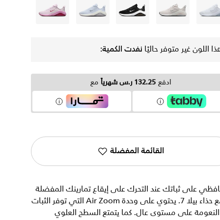
أبيض
رمادي
أسود
أسود
بنفسجي
ذا اللون غير متوفر حاليًا
نفدت الكمية:
ادفع
132.25 ر.س شهرياً
مع
القائمة المفضلة
فظي على ثباتك عند التحرك على إيقاع تمارينك المفضلة
مع حذاء بيلا 7. يحتوي على وحدة Air Zoom التي توفر الثبات
النعومة على مستوى عال. كما يتمتع السطح العلوي