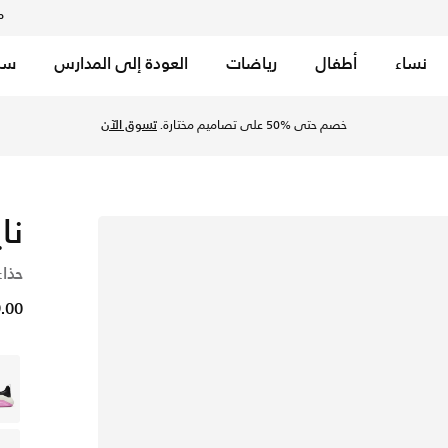
م
نساء
أطفال
رياضات
العودة إلى المدارس
سب
خصم حتى %50 على تصاميم مختارة.
تسوق الآن
نا
حذاء
29.00