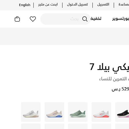
ساعدة
التسجيل
تسجيل الدخول
ابحث عن متجر
English
ورتسوير
تخفيضات
يكي بيلا 7
 التمرين للنساء
5 ر.س
أسود
أبيض
أسود
أبيض
أبيض