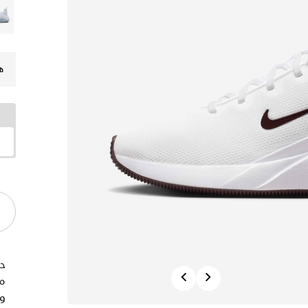
ه
حا
Previous
Next
و