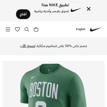
تطبيق NIKE هنا!
×
تسوق ملابس وأحذية رياضية
افتح
English
Nike
تسوق بوسطن سيلتكس تيشيرت نايكي ان-بي-ايه للرجال - كلوفر في
خصم حتى %50 على تصاميم مختارة.
تسوق الآن