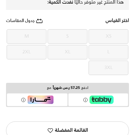
هذا المنتج غير متوفر حاليًا
نفدت الكمية:
اختر القياس
جدول المقاسات
M
S
XS
M
S
XS
2XL
XL
L
2XL
XL
L
3XL
3XL
ادفع
57.25 ر.س شهرياً
مع
القائمة المفضلة