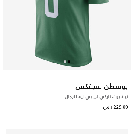
بوسطن سيلتكس
تيشيرت نايكي ان-بي-ايه للرجال
229.00 ر.س