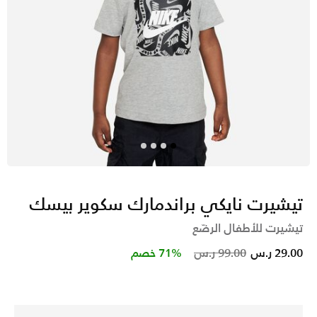
تيشيرت نايكي براندمارك سكوير بيسك
تيشيرت للأطفال الرضّع
Price reduced from
to
29.00 ر.س
99.00 ر.س
71% خصم