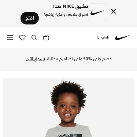
تطبيق NIKE هنا!
×
تسوق ملابس وأحذية رياضية
افتح
English
Nike
تسوق تيشيرت نايكي براندمارك سكوير بيسك تيشيرت للأطفال الرضّ
خصم حتى %50 على تصاميم مختارة.
تسوق الآن