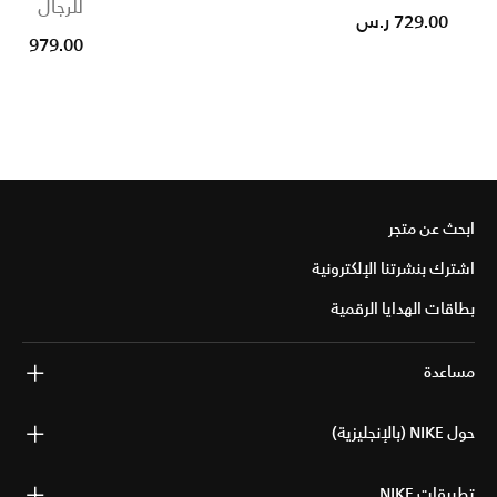
للرجال
729.00 ر.س
979.00 ر.س
ابحث عن متجر
اشترك بنشرتنا الإلكترونية
بطاقات الهدايا الرقمية
مساعدة
حول NIKE (بالإنجليزية)
تطبيقات NIKE