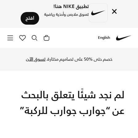
تطبيق NIKE هنا!
×
تسوق ملابس وأحذية رياضية
افتح
English
Nike
تسوق الآن جوارب للركبة متجر نايكي الإلكتروني في السعودية. اك
خصم حتى %50 على تصاميم مختارة.
تسوق الآن
لم نجد شيئًا يتعلق بالبحث
عن “جوارب جوارب للركبة”