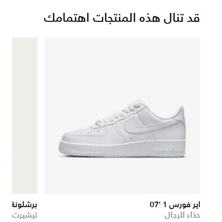
قد تنال هذه المنتجات اهتمامك
اير فورس 1 '07
برشلونة 27/2026 ماتش الأساسي
حذاء للرجال
تيشيرت كرة 