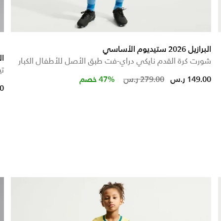
البرازيل 2026 ستيديوم الأساسي
البرا
شورت كرة القدم نايكي دراي-فت طبق الأصل للأطفال الكبار
تي
Price reduced from
to
149.00 ر.س
279.00 ر.س
47% خصم
00