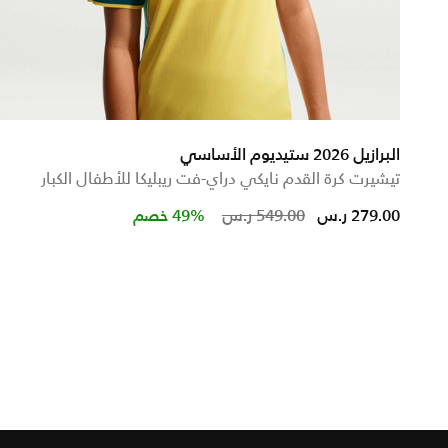
البرازيل 2026 ستيديوم الأساسي
تيشيرت كرة القدم نايكي دراي-فت ريبليكا للأطفال الكبار
Price reduced from
to
279.00 ر.س
549.00 ر.س
49% خصم