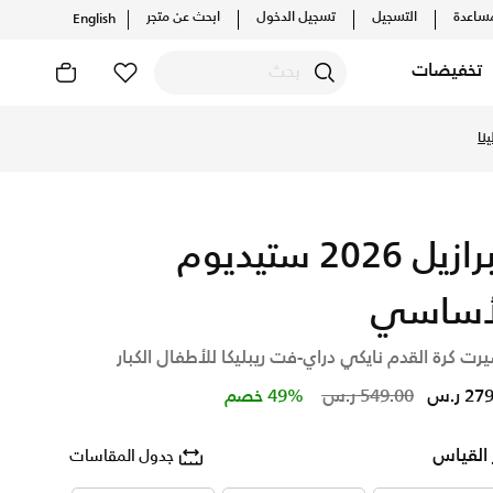
ساعدة
التسجيل
تسجيل الدخول
ابحث عن متجر
English
تخفيضات
نا
البرازيل 2026 ستيديوم
أساسي
رت كرة القدم نايكي دراي-فت ريبليكا للأطفال الكبار
Price reduced from
to
2 ر.س
549.00 ر.س
49% خصم
 القياس
جدول المقاسات