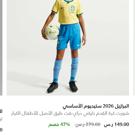
البرازيل 2026 ستيديوم الأساسي
البرا
شورت كرة القدم نايكي دراي-فت طبق الأصل للأطفال الكبار
تي
Price reduced from
to
149.00 ر.س
279.00 ر.س
47% خصم
00