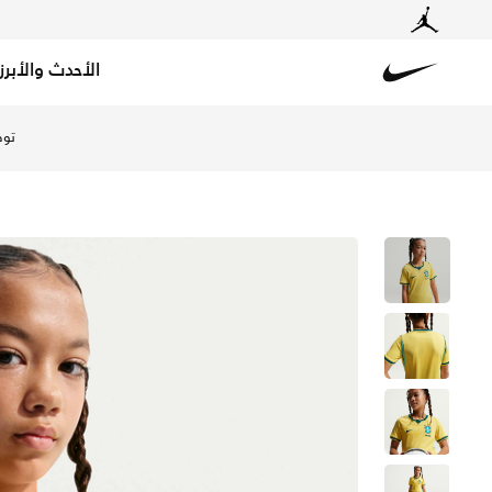
الأحدث والأبرز
Nike
تسوق البرازيل 2026 ستيديوم الأساسي تيشيرت كرة القدم نايكي دراي-فت ريبليكا للأطفال الكبار - كاناري/لايت مينتا/جيود تيل في السعودية عبر موقع نايكي اونلاين، واكتشف أحدث التشكيلات والإصدارات الحصرية. احصل على توصيل وإرجاع مجاني✓ دفع نقداً ✓ عبر تطبيق تابي ✓ وغيرها من الوسائل.
توص