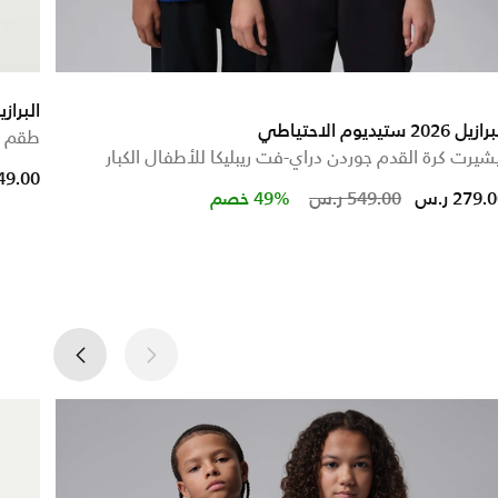
البرازيل 2026 ستيديوم
زيل 2026 ستيديوم الاحتياطي
طقم كرة القد
شيرت كرة القدم جوردن دراي-فت ريبليكا للأطفال الكبار
249.00 ر
Price reduced from
to
279. ر.س
549.00 ر.س
49% خصم