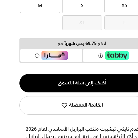
M
S
XS
M
S
XS
XL
L
XL
L
ادفع
69.75 ر.س شهرياً
مع
ية
أضف إلى سلة التسوق
القائمة المفضلة
تقدم نايكي تيشيرت منتخب البرازيل الأساسي لعام 2026.
د أكثر الأطقم تميزا في كرة القدم يحتفي بجمال البرازيل