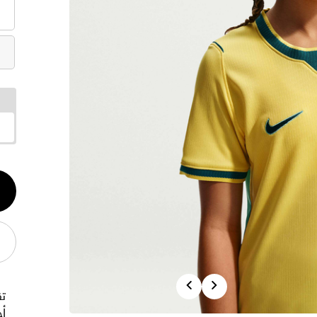
الكم
1
Previous
Next
أح