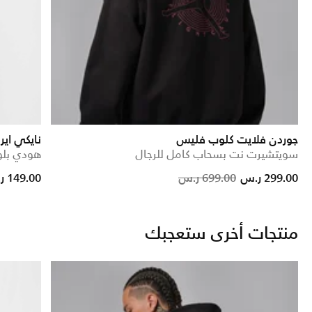
جوردن فلايت كلوب فليس
نايكي اير
سويتشيرت نت بسحاب كامل للرجال
هودي بلوف
Price reduced from
to
Price reduced fro
to
299.00 ر.س
699.00 ر.س
149.00 ر.س
منتجات أخرى ستعجبك