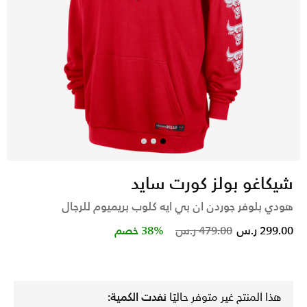
شيكاغو بولز كورت سايد
هودي بلوفر جوردن ان بي ايه كلوب بريميوم للرجال
Price reduced from
to
299.00 ر.س
479.00 ر.س
38% خصم
هذا المنتج غير متوفر حاليًا
نفدت الكمية: