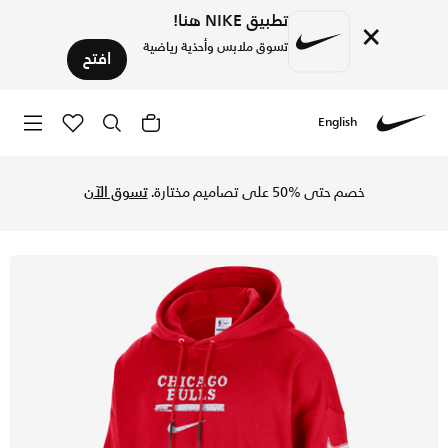
تطبيق NIKE هنا!
×
تسوق ملابس وأحذية رياضية
افتح
English
Nike
تسوق شيكاغو بولز كورت سايد هودي بلوفر جوردن ان بي ايه كلوب 
خصم حتى %50 على تصاميم مختارة.
تسوق الآن