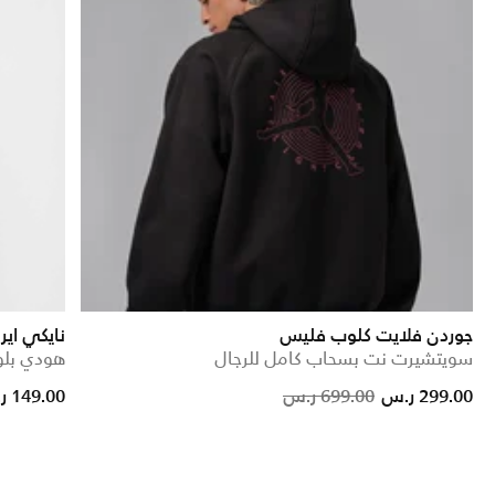
جوردن فلايت كلوب فليس
نايكي اير
سويتشيرت نت بسحاب كامل للرجال
هودي بلوف
Price reduced from
to
Price reduced fro
to
299.00 ر.س
699.00 ر.س
149.00 ر.س