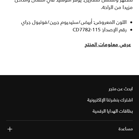
لمظهر وملمس ممتازين. يوفر التوسيد في اللسان والكاحل
مزيدا من الراحة.
اللون المعروض: أبيض/ستيديوم جرين/فوتبول جراي
رقم الإصدار: CD7782-115
عرض معلومات المنتج
ابحث عن متجر
اشترك بنشرتنا الإلكترونية
بطاقات الهدايا الرقمية
مساعدة