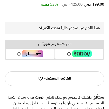
Price reduced from
to
199.00 ر.س
425.00 ر.س
53% خصم
هذا اللون غير متوفر حاليًا
نفدت الكمية:
ادفع
49.75 ر.س شهرياً
مع
القائمة المفضلة
سيتألق طفلك كالنجوم مع حذاء نايكي كورت بورو ميد 2. يتميز
التصميم الكلاسيكي بارتفاع متوسط عند الكاحل وجلد متين