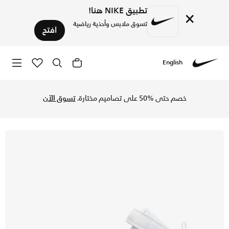
تطبيق NIKE هنا!
×
تسوق ملابس وأحذية رياضية
افتح
English
Nike
تسوق نايكي كورت بورو ميد 2 حذاء للأطفال الكبار - أبيض/ستيديوم جرين/فوتبول جراي في السعودية عبر موقع نايكي اونلاين، واكتشف أحدث التشكيلات والإصدارات الحصرية. احصل على توصيل وإرجاع مجاني✓ دفع نقداً ✓ عبر تطبيق تابي ✓ وغيرها من الوسائل.
خصم حتى %50 على تصاميم مختارة.
تسوق الآن