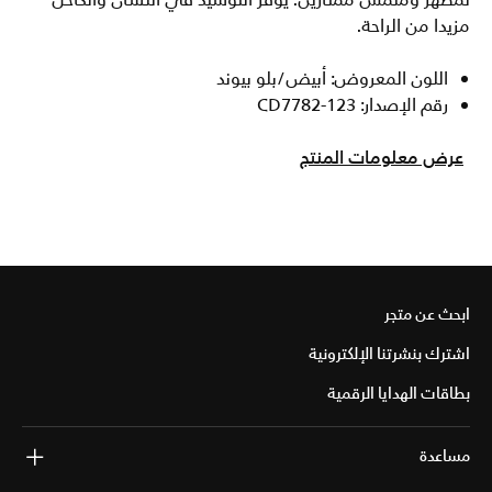
لمظهر وملمس ممتازين. يوفر التوسيد في اللسان والكاحل
مزيدا من الراحة.
اللون المعروض: أبيض/بلو بيوند
رقم الإصدار: CD7782-123
عرض معلومات المنتج
ابحث عن متجر
اشترك بنشرتنا الإلكترونية
بطاقات الهدايا الرقمية
مساعدة