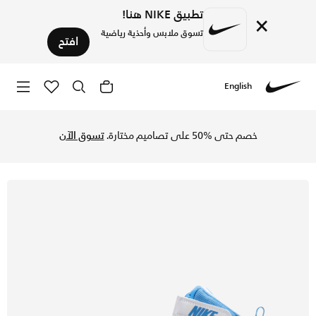
تطبيق NIKE هنا!
×
تسوق ملابس وأحذية رياضية
افتح
English
Nike
تسوق نايكي كورت بورو ميد 2 حذاء للأطفال الكبار - أبيض/بلو بيوند في السعودية عبر موقع نايكي اونلاين، واكتشف أحدث التشكيلات والإصدارات الحصرية. احصل على توصيل وإرجاع مجاني✓ دفع نقداً ✓ عبر تطبيق تابي ✓ وغيرها من الوسائل.
خصم حتى %50 على تصاميم مختارة.
تسوق الآن