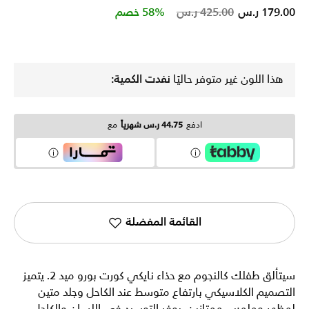
Price reduced from
to
179.00 ر.س
425.00 ر.س
58% خصم
هذا اللون غير متوفر حاليًا
نفدت الكمية:
ادفع
44.75 ر.س شهرياً
مع
القائمة المفضلة
سيتألق طفلك كالنجوم مع حذاء نايكي كورت بورو ميد 2. يتميز
التصميم الكلاسيكي بارتفاع متوسط عند الكاحل وجلد متين