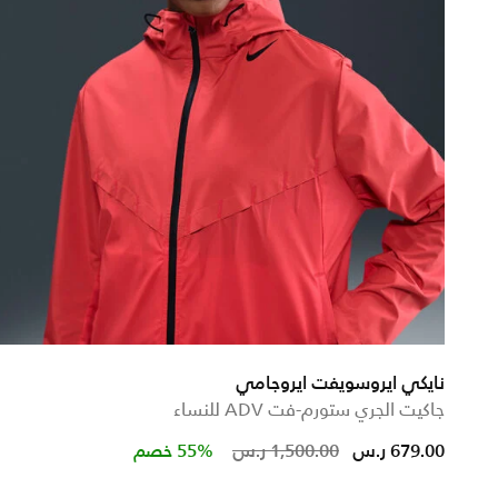
نايكي ايروسويفت ايروجامي
جاكيت الجري ستورم-فت ADV للنساء
from
Price reduced from
to
679.00 ر.س
1,500.00 ر.س
55% خصم