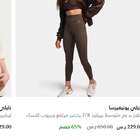
يكي يونيفيرسا
نايكي
نز بدعم متوسط برينتيد 7/8 بخصر مرتفع وجيوب للنساء
تيشيرت
Price reduced from
to
229. ر.س
650.00 ر.س
65% خصم
329.00 ر