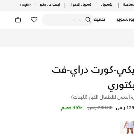
ساعدة
التسجيل
تسجيل الدخول
ابحث عن متجر
English
ورتسوير
تخفيضات
ين، واكتشف أحدث التشكيلات والإصدارات الحصرية. احصل على توصيل 
يكي-كورت دراي-فت
كتوري
ة التنس للأطفال الكبار (للبنات)
Price reduced from
to
1 ر.س
200.00 ر.س
36% خصم