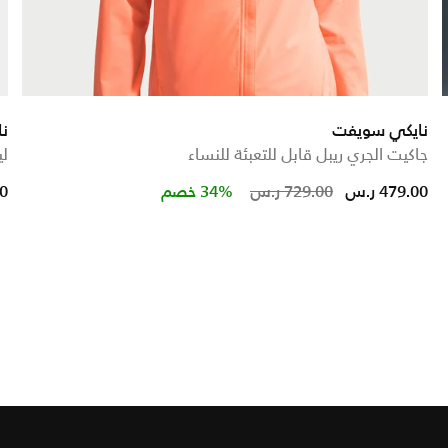
نايكي سويفت
نا
جاكيت الجري ريبل قابل للتعبئة للنساء
ليق
Price reduced 
to
479.00 ر.س
729.00 ر.س
34% خصم
00