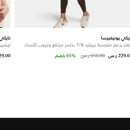
يكي يونيفيرسا
نايكي
نز بدعم متوسط برينتيد 7/8 بخصر مرتفع وجيوب للنساء
تيشيرت
Price reduced from
to
229. ر.س
650.00 ر.س
65% خصم
329.00 ر