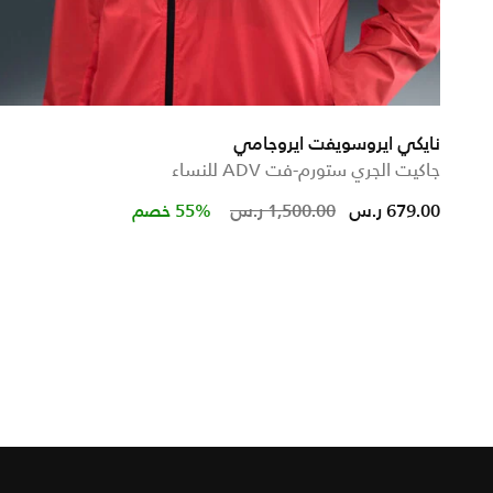
نايكي ايروسويفت ايروجامي
جاكيت الجري ستورم-فت ADV للنساء
from
Price reduced from
to
679.00 ر.س
1,500.00 ر.س
55% خصم