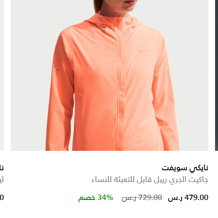
نايكي سويفت
نا
جاكيت الجري ريبل قابل للتعبئة للنساء
ليق
Price reduced 
to
479.00 ر.س
729.00 ر.س
34% خصم
00