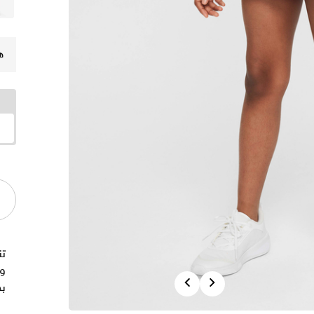
ه
تن
و
Previous
Next
ب