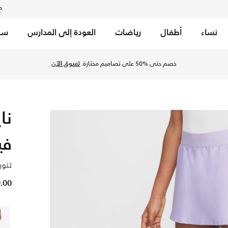
م
نساء
أطفال
رياضات
العودة إلى المدارس
سب
بار (للبنات) - هايدرانجس/أسود في السعودية عبر موقع نايكي اونلا
خصم حتى %50 على تصاميم مختارة.
تسوق الآن
نا
في
تنور
29.00