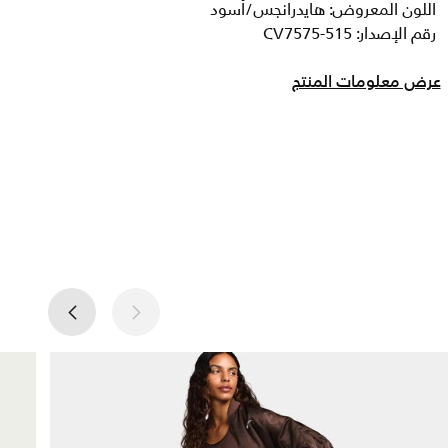
اللون المعروض: هايدرانجس/أسود
رقم الإصدار: CV7575-515
عرض معلومات المنتج