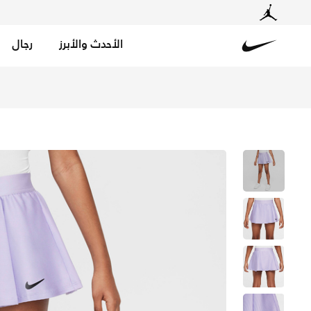
الأحدث والأبرز
رجال
Nike
تسوق نايكي-كورت دراي-فت فيكتوري تنورة التنس للأطفال الك