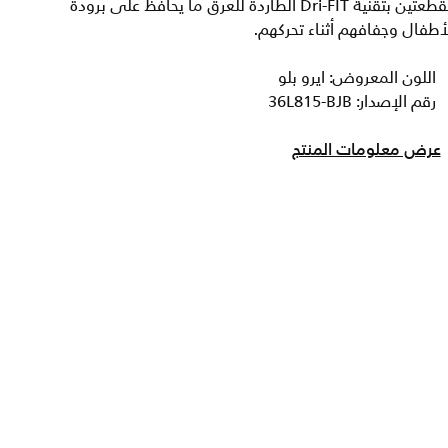
القطعتين بتقنية Dri-FIT الطاردة للعرق ما يحافظ على برودة
أطفال وجفافهم أثناء تحركهم.
اللون المعروض: ايرو بلو
رقم الإصدار: 36L815-BJB
عرض معلومات المنتج