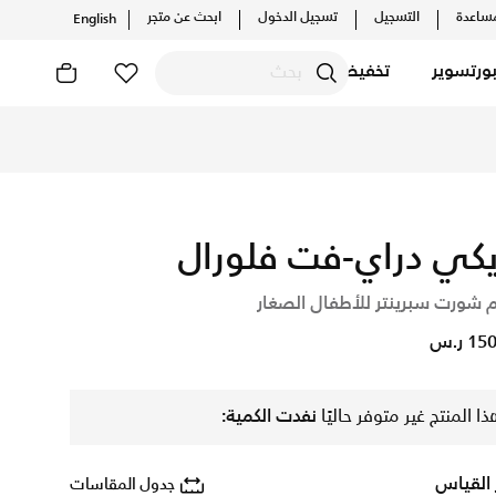
ساعدة
التسجيل
تسجيل الدخول
ابحث عن متجر
English
ورتسوير
تخفيضات
 التشكيلات والإصدارات الحصرية. احصل على توصيل وإرجاع مجاني✓ د
يكي دراي-فت فلورال
 شورت سبرينتر للأطفال الصغار
1 ر.س
ذا المنتج غير متوفر حاليًا
نفدت الكمية:
 القياس
جدول المقاسات