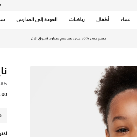
م
نساء
أطفال
رياضات
العودة إلى المدارس
سب
ار - ايرو بلو في السعودية عبر موقع نايكي اونلاين، واكتشف أحدث
خصم حتى %50 على تصاميم مختارة.
تسوق الآن
نا
طقم
50.00
ه
اختر