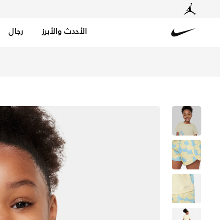
الأحدث والأبرز
رجال
Nike
تسوق نايكي دراي-فت فلورال طقم شورت سبرينتر للأطفال الصغ