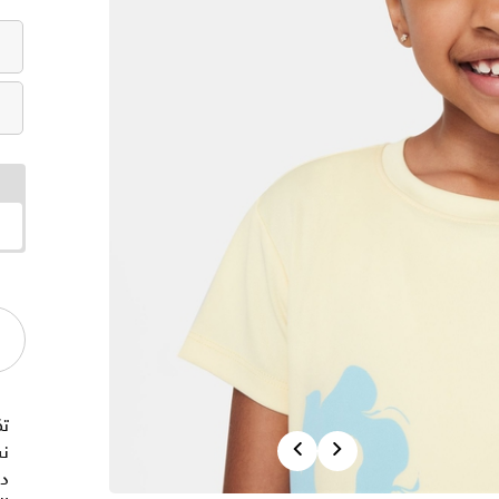
ت
Previous
Next
ن
دق