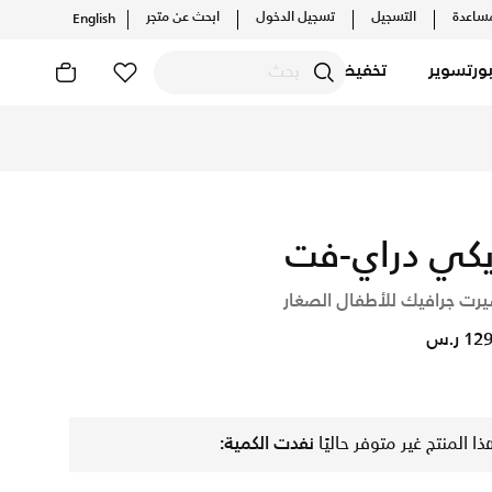
ساعدة
التسجيل
تسجيل الدخول
ابحث عن متجر
English
ورتسوير
تخفيضات
لات والإصدارات الحصرية. احصل على توصيل وإرجاع مجاني✓ دفع نقد
يكي دراي-فت
يرت جرافيك للأطفال الصغار
1 ر.س
ذا المنتج غير متوفر حاليًا
نفدت الكمية: