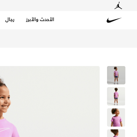
الأحدث والأبرز
رجال
Nike
تسوق نايكي دراي-فت تيشيرت جرافيك للأطفال الصغار - لايت 