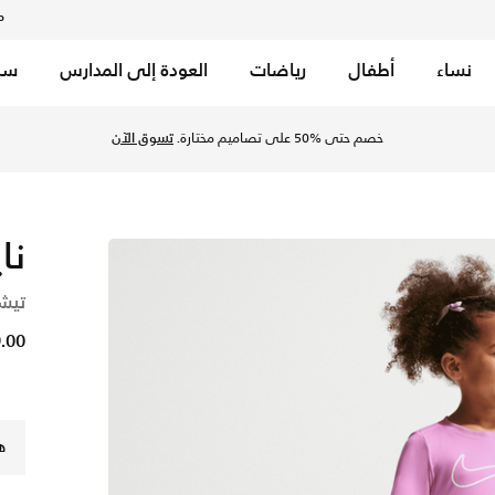
م
نساء
أطفال
رياضات
العودة إلى المدارس
سب
ماجنتا في السعودية عبر موقع نايكي اونلاين، واكتشف أحدث التشكي
خصم حتى %50 على تصاميم مختارة.
تسوق الآن
نا
تيش
29.00
ه