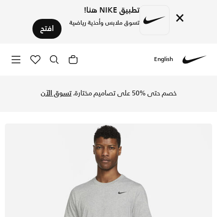
تطبيق NIKE هنا!
×
تسوق ملابس وأحذية رياضية
افتح
English
Nike
تسوق نايكي دراي-فت تيشيرت رياضي للرجال - كاربون هيذر/أسود 
خصم حتى %50 على تصاميم مختارة.
تسوق الآن