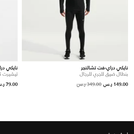
نايكي دراي-فت تشالنجر
نايكي دراي فت
بنطال ضيق للجري للرجال
تيشيرت كر
reduced from
to
Price red
to
149.00 ر.س
349.00 ر.س
79.00 ر.س