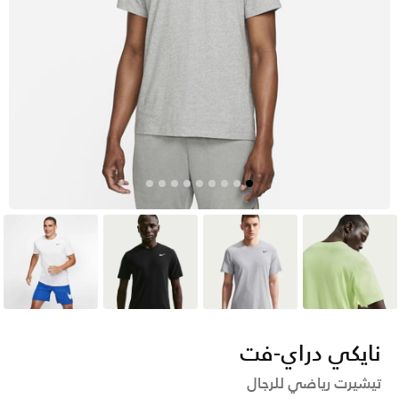
أخضر
رمادي
أسود
أبيض
نايكي دراي-فت
تيشيرت رياضي للرجال