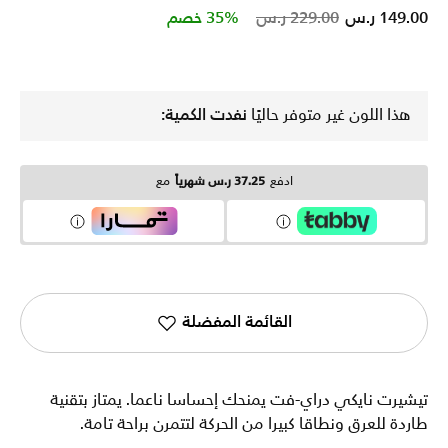
Price reduced from
to
149.00 ر.س
229.00 ر.س
35% خصم
هذا اللون غير متوفر حاليًا
نفدت الكمية:
ادفع
37.25 ر.س شهرياً
مع
القائمة المفضلة
تيشيرت نايكي دراي-فت يمنحك إحساسا ناعما. يمتاز بتقنية
طاردة للعرق ونطاقا كبيرا من الحركة لتتمرن براحة تامة.