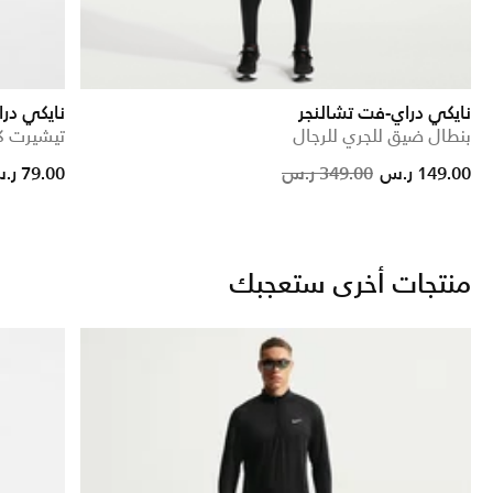
نايكي دراي-فت تشالنجر
نايكي دراي فت
بنطال ضيق للجري للرجال
تيشيرت كر
reduced from
to
Price red
to
149.00 ر.س
349.00 ر.س
79.00 ر.س
منتجات أخرى ستعجبك