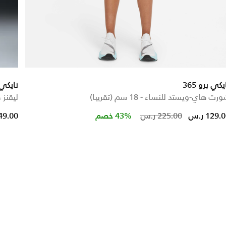
يكي برو 365
نايكي
رت هاي-ويستد للنساء - 18 سم (تقريبا)
ليقنز 
educed from
Price reduce
to
129. ر.س
225.00 ر.س
43% خصم
149.00 ر