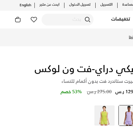
ساعدة
التسجيل
تسجيل الدخول
ابحث عن متجر
English
تخفيضات
كتشف أحدث التشكيلات والإصدارات الحصرية. احصل على توصيل وإرجا
نا
يكي دراي-فت ون لوكس
يرت ستاندرد فت بدون أكمام للنساء
Price reduced from
to
1 ر.س
275.00 ر.س
53% خصم
بنفسجي
selected
أخضر