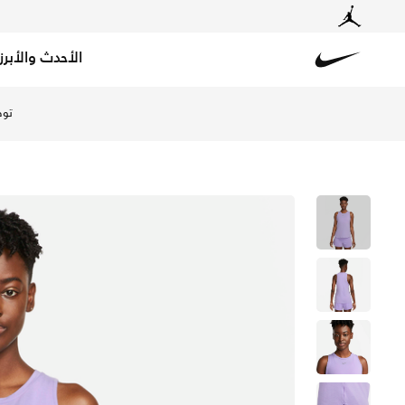
الأحدث والأبرز
Nike
تسوق نايكي دراي-فت ون لوكس تيشيرت ستاندرد فت بدون أكما
توص