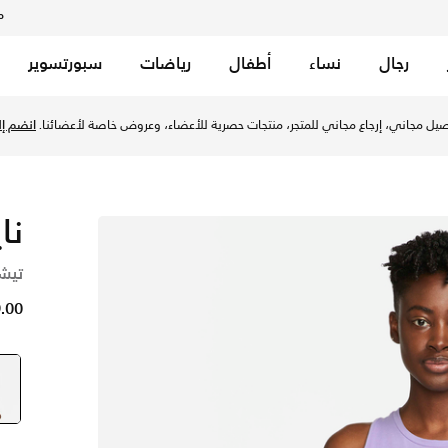
م
رجال
نساء
أطفال
رياضات
سبورتسوير
م للنساء - سبيس بيربل في السعودية عبر موقع نايكي اونلاين، وا
يل مجاني، إرجاع مجاني للمتجر، منتجات حصرية للأعضاء، وعروض خاصة لأعضائنا.
انضم إلي
نا
تيش
29.00