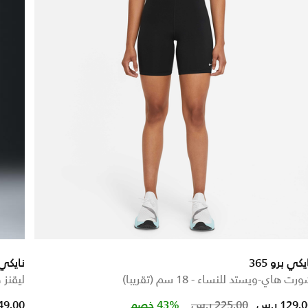
يكي برو 365
نايكي
رت هاي-ويستد للنساء - 18 سم (تقريبا)
ليقنز 
educed from
Price reduce
to
129. ر.س
225.00 ر.س
43% خصم
149.00 ر