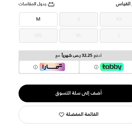
 القياس
جدول المقاسات
M
S
XS
M
S
XS
2XL
XL
L
2XL
XL
L
ادفع
32.25 ر.س شهرياً
مع
ية
أضف إلى سلة التسوق
القائمة المفضلة