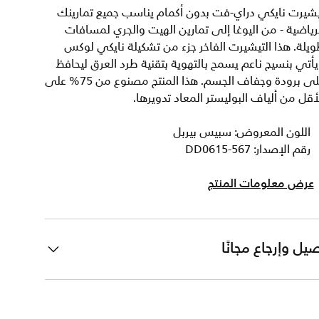
يشيرت نايكي دراي-فت بدون أكمام يناسب جميع تمارينك
رياضية - من اليوغا إلى تمارين الهيت والجري لمسافات
يلة. هذا التيشيرت الفاخر جزء من تشكيلة نايكي لوكس
أتي بنسيج ناعم يسمح بالتهوية بتقنية طرد العرق ليحافظ
على برودة وجفاف الجسم. هذا المنتج مصنوع من 75% على
أقل من ألياف البوليستر المعاد تدويرها.
اللون المعروض: سبيس بيربل
رقم الإصدار: DD0615-567
عرض معلومات المنتج
يل وإرجاع مجانًا