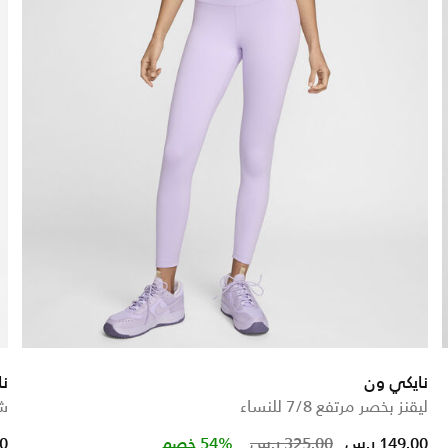
نايكي ون
نا
ليقنز بخصر مرتفع 7/8 للنساء
شو
d from
Price reduced 
to
149.00 ر.س
325.00 ر.س
54% خصم
00