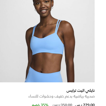
نايكي اليت ترايس
صدرية رياضية بدعم خفيف وحشوات للنساء
from
Price reduced from
to
229.00 ر.س
350.00 ر.س
35% خصم