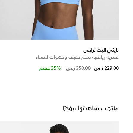
نايكي اليت ترايس
صدرية رياضية بدعم خفيف وحشوات للنساء
from
Price reduced from
to
229.00 ر.س
350.00 ر.س
35% خصم
منتجات شاهدتها مؤخرًا