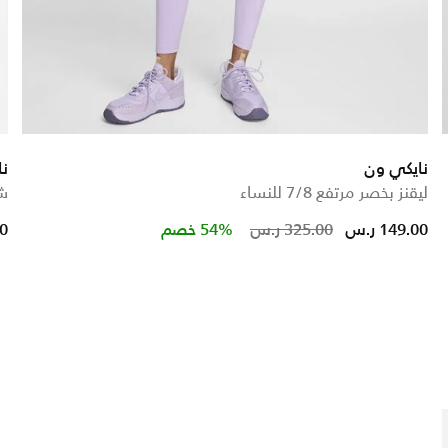
نايكي ون
نا
ليقنز بخصر مرتفع 7/8 للنساء
شو
d from
Price reduced 
to
149.00 ر.س
325.00 ر.س
54% خصم
00