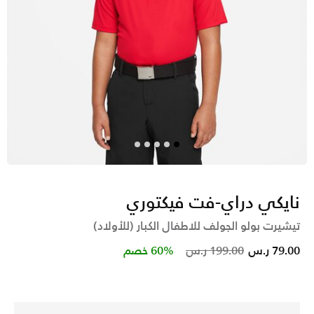
نايكي دراي-فت فيكتوري
تيشيرت بولو الجولف للاطفال الكبار (للأولاد)
Price reduced from
to
79.00 ر.س
199.00 ر.س
60% خصم