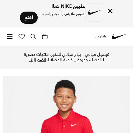
تطبيق NIKE هنا!
×
تسوق ملابس وأحذية رياضية
افتح
English
Nike
تسوق نايكي دراي-فت فيكتوري تيشيرت بولو الجولف للاطفال الكبا
توصيل مجاني، إرجاع مجاني للمتجر، منتجات حصرية
للأعضاء، وعروض خاصة لأعضائنا.
انضم إلينا