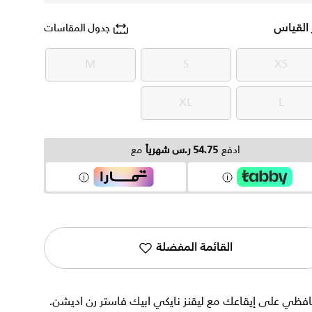
 القياس
جدول المقاسات
M
S
XS
M
S
XS
XL
L
XL
L
ادفع
54.75 ر.س شهرياً
مع
القائمة المفضلة
فظي على إيقاعك مع ليقنز نايكي ابيك فاستر رن اديشن.