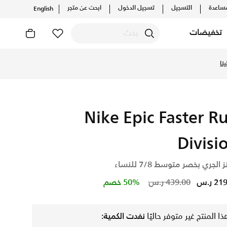
ساعدة
التسجيل
تسجيل الدخول
ابحث عن متجر
English
تخفيضات
نا
Nike Epic Faster R
Divisi
 الجري بخصر متوسط 7/8 للنساء
Price reduced from
to
2 ر.س
439.00 ر.س
50% خصم
ذا المنتج غير متوفر حاليًا
نفدت الكمية: