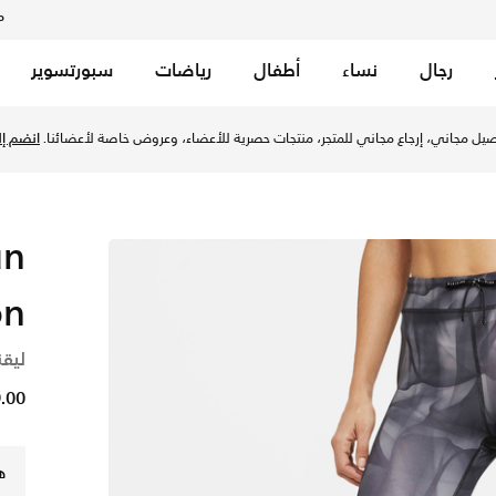
م
رجال
نساء
أطفال
رياضات
سبورتسوير
يل مجاني، إرجاع مجاني للمتجر، منتجات حصرية للأعضاء، وعروض خاصة لأعضائنا.
انضم إلي
un
on
ليقنز
19.00
ه