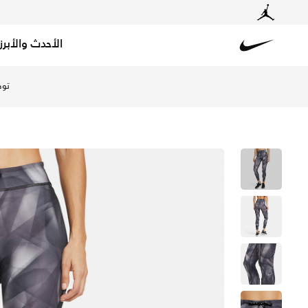
الأحدث والأبرز
Nike
تسوق نايكي ابيك فاستر رن اديشن ليقنز الجري بخصر متوسط 7/8 للنساء - أسود في السعودية عبر موقع نايكي اونلاين، واكتشف أحدث التشكيلات والإصدارات الحصرية. احصل على توصيل وإرجاع مجاني✓ دفع نقداً ✓ عبر تطبيق تابي ✓ وغيرها من الوسائل.
توص