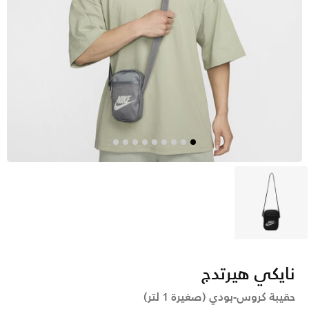
أسود
نايكي هيرتدج
حقيبة كروس-بودي (صغيرة 1 لتر)