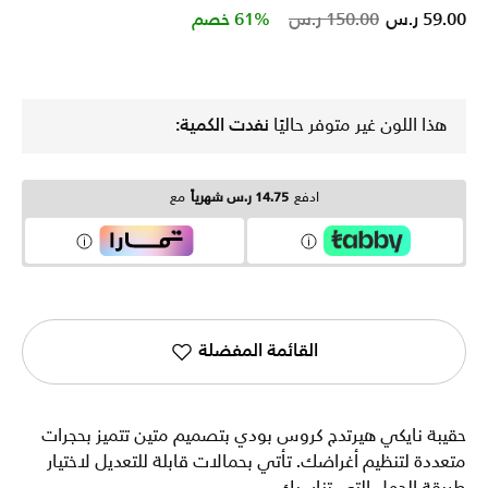
Price reduced from
to
59.00 ر.س
150.00 ر.س
61% خصم
هذا اللون غير متوفر حاليًا
نفدت الكمية:
ادفع
14.75 ر.س شهرياً
مع
القائمة المفضلة
حقيبة نايكي هيرتدج كروس بودي بتصميم متين تتميز بحجرات
متعددة لتنظيم أغراضك. تأتي بحمالات قابلة للتعديل لاختيار