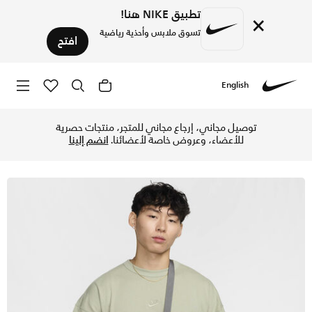
تطبيق NIKE هنا!
×
تسوق ملابس وأحذية رياضية
افتح
English
Nike
تسوق نايكي هيرتدج حقيبة كروس-بودي (صغيرة 1 لتر) - سموك جراي/سموك جراي/ساميت وايت في السعودية عبر موقع نايكي اونلاين، واكتشف أحدث التشكيلات والإصدارات الحصرية. احصل على توصيل وإرجاع مجاني✓ دفع نقداً ✓ عبر تطبيق تابي ✓ وغيرها من الوسائل.
توصيل مجاني، إرجاع مجاني للمتجر، منتجات حصرية
للأعضاء، وعروض خاصة لأعضائنا.
انضم إلينا