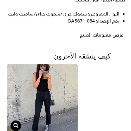
طريقة الحمل التي تناسبك.
اللون المعروض: سموك جراي/سموك جراي/ساميت وايت
رقم الإصدار: BA5871-084
عرض معلومات المنتج