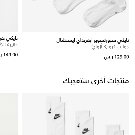
نايكي هي
نايكي سبورتسوير ايفريداي ايسنشال
حقيبة الظهر (5
جوارب كرو (3 أزواج)
Price reduced from
to
149.00 ر.س
129.00 ر.س
منتجات أخرى ستعجبك