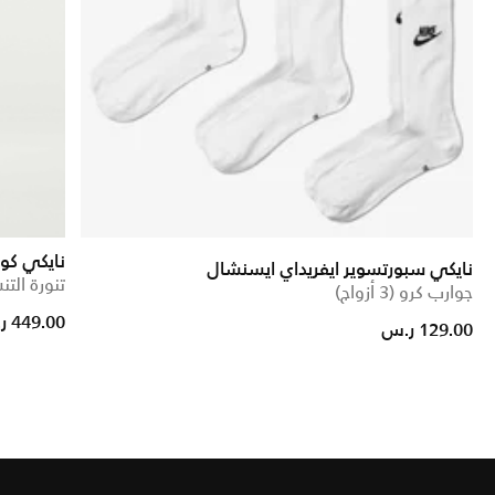
نايكي كور
نايكي سبورتسوير ايفريداي ايسنشال
تنورة الت
جوارب كرو (3 أزواج)
449.00 ر.س
129.00 ر.س