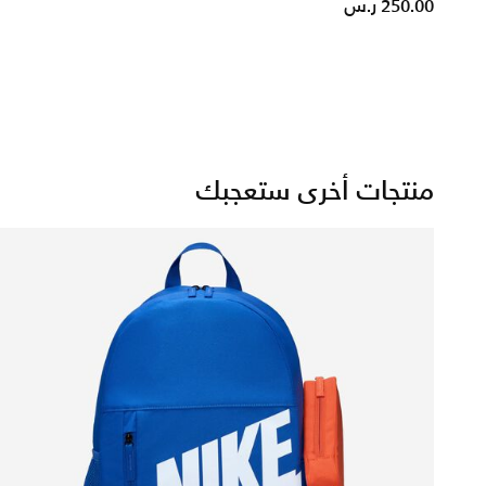
d from
250.00 ر.س
منتجات أخرى ستعجبك