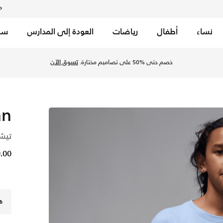
م
نساء
أطفال
رياضات
العودة إلى المدارس
سب
خصم حتى %50 على تصاميم مختارة.
تسوق الآن
an
تيشيرت AJ1 ر
49.00 
ه