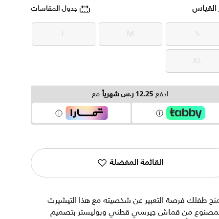
 القياس
جدول المقاسات
L
M
S
L
M
S
XL
XL
ادفع
12.25 ر.س شهرياً
مع
القائمة المفضلة
نح طفلك فرصة التعبير عن شخصيته مع هذا التيشيرت
لمصنوع من قماش جيرسي قطني وبوليستر بتصميم