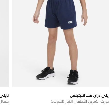
يكي دراي-فت اثليتيكس
نايكي
رت التمرين للأطفال الكبار (للاولاد)
بنطال 