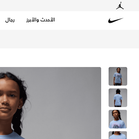
الأحدث والأبرز
رجال
Nike
تسوق جوردن تيشيرت AJ1 روكي للأطفال الكبار - كوبلات بليس في السعودية عبر موقع نايكي اونلاين، واكتشف أحدث التشكيلات والإصدارات الحصرية. احصل على توصيل وإرجاع مجاني✓ دفع نقداً ✓ عبر تطبيق تابي ✓ وغيرها من الوسائل.