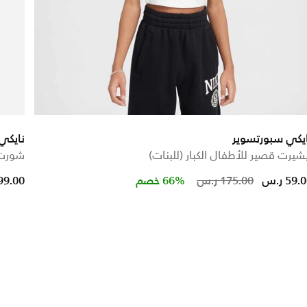
يكي سبورتسوير
نايكي
شيرت قصير للأطفال الكبار (للبنات)
شورت ا
 reduced from
to
Price red
to
59. ر.س
175.00 ر.س
66% خصم
99.00 ر.س