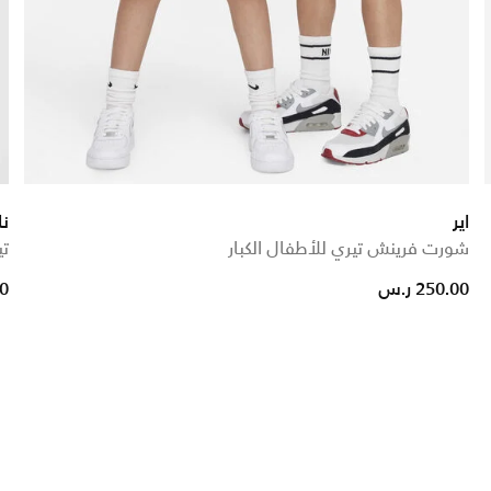
اير
نا
شورت فرينش تيري للأطفال الكبار
تي
uced from
250.00 ر.س
00