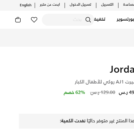
ساعدة
التسجيل
تسجيل الدخول
ابحث عن متجر
English
ورتسوير
تخفيضات
Jord
وكي للأطفال الكبار
Price reduced from
to
ر.س
129.00 ر.س
62% خصم
ذا المنتج غير متوفر حاليًا
نفدت الكمية: