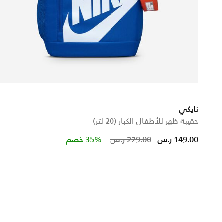
نايكي
حقيبة ظهر للأطفال الكبار (20 لتر)
Price reduced from
to
149.00 ر.س
229.00 ر.س
35% خصم