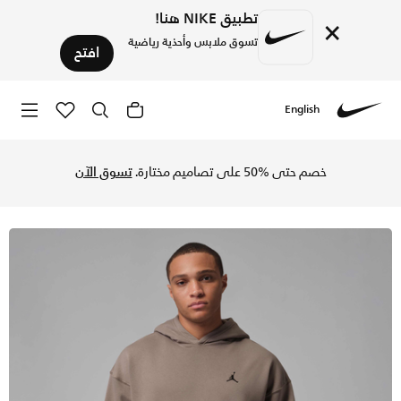
تطبيق NIKE هنا!
×
تسوق ملابس وأحذية رياضية
افتح
English
Nike
تسوق جوردن بروكلين فليس هودي بلوفر واسع للرجال - أولف جراي
خصم حتى %50 على تصاميم مختارة.
تسوق الآن