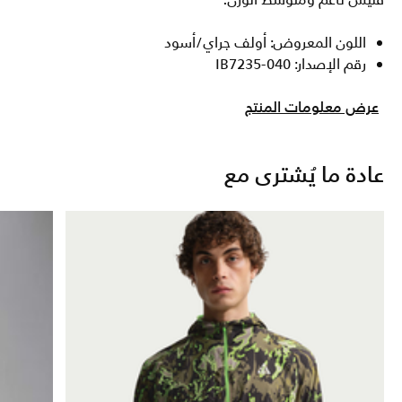
فليس ناعم ومتوسط الوزن.
اللون المعروض: أولف جراي/أسود
رقم الإصدار: IB7235-040
عرض معلومات المنتج
عادة ما يُشترى مع