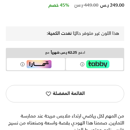
Price reduced from
to
249.00 ر.س
449.00 ر.س
45% خصم
هذا اللون غير متوفر حاليًا
نفدت الكمية:
ادفع
62.25 ر.س شهرياً
مع
القائمة المفضلة
من المهم لكل رياضي ارتداء ملابس مريحة عند ممارسة
التمارين. صممنا هذا الهودي بقصة واسعة وصنعناه من نسيج