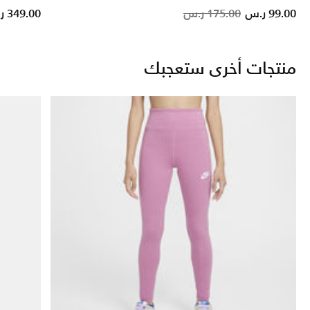
om
Price re
to
99.00 ر.س
175.00 ر.س
349.00 ر.س
منتجات أخرى ستعجبك