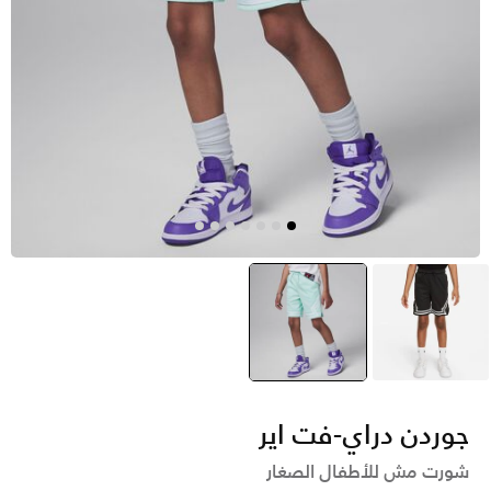
أسود
أخضر
selected
جوردن دراي-فت اير
شورت مش للأطفال الصغار