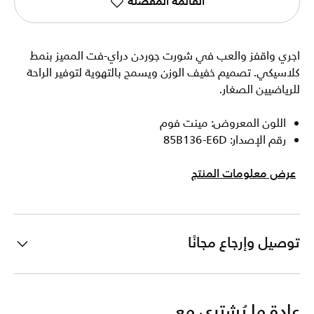
القائمة المفضلة
اجري واقفز والعب في شورت جوردن دراي-فت المميز بنمط
كلاسيكي. تصميم خفيف الوزن ويسمح بالتهوية لتوفير الراحة
للرياضيين الصغار.
اللون المعروض: مينت فوم
رقم الإصدار: 85B136-E6D
عرض معلومات المنتج
توصيل وإرجاع مجانًا
عادة ما يُشترى مع