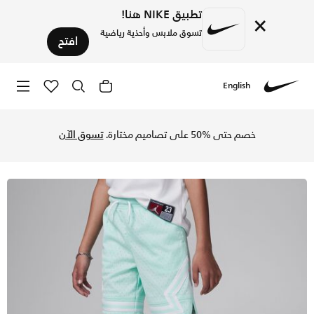
تطبيق NIKE هنا!
×
تسوق ملابس وأحذية رياضية
افتح
English
Nike
تسوق جوردن دراي-فت اير شورت مش للأطفال الصغار - مينت فوم ف
خصم حتى %50 على تصاميم مختارة.
تسوق الآن