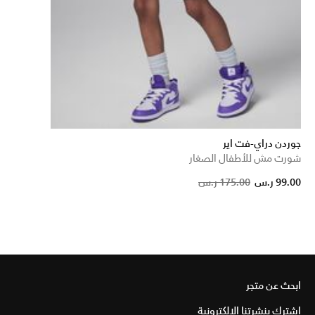
جوردن دراي-فت اير
شورت مش للأطفال الصغار
Pri
99.00 ر.س
175.00 ر.س
ابحث عن متجر
اشترك بنشرتنا الإلكترونية