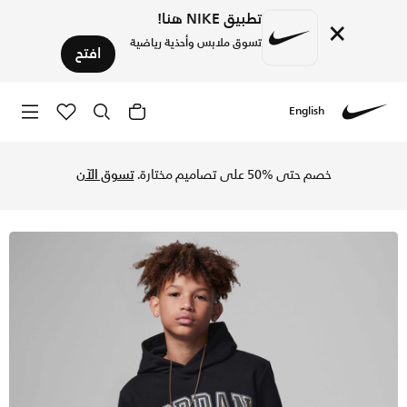
تطبيق NIKE هنا!
×
تسوق ملابس وأحذية رياضية
افتح
English
Nike
تسوق هودي بلوفر جوردن فليس هودي للأطفال الكبار - أسود/ذهبي
خصم حتى %50 على تصاميم مختارة.
تسوق الآن