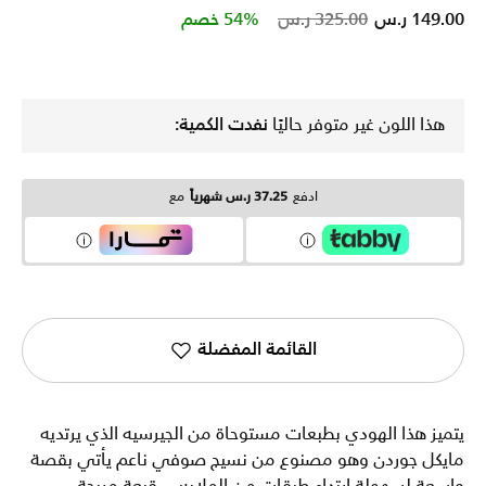
Price reduced from
to
149.00 ر.س
325.00 ر.س
54% خصم
هذا اللون غير متوفر حاليًا
نفدت الكمية:
ادفع
37.25 ر.س شهرياً
مع
القائمة المفضلة
يتميز هذا الهودي بطبعات مستوحاة من الجيرسيه الذي يرتديه
مايكل جوردن وهو مصنوع من نسيج صوفي ناعم يأتي بقصة