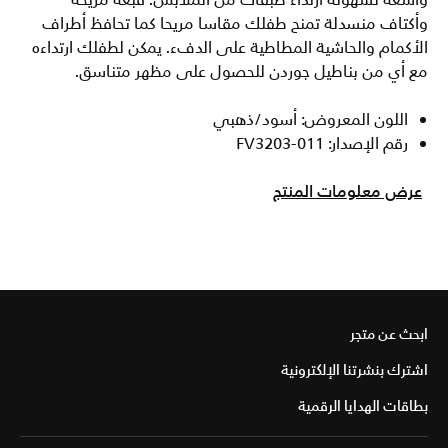
واسعة لسهولة ارتداء طبقات من الملابس. قبعة مريحة
وأكتاف منسدلة تمنح طفلك مقاسا مريحا كما تحافظ أطراف
الأكمام والحاشية المطاطية على الدفء. يمكن لطفلك ارتداءه
مع أي من بناطيل جوردن للحصول على مظهر متناسق.
اللون المعروض: أسود/ذهبي
رقم الإصدار: FV3203-011
عرض معلومات المنتج
ابحث عن متجر
اشترك بنشرتنا الإلكترونية
بطاقات الهدايا الرقمية