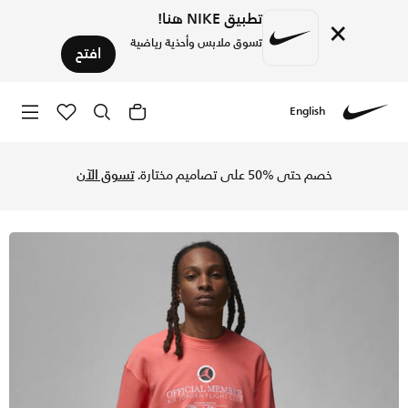
تطبيق NIKE هنا!
×
تسوق ملابس وأحذية رياضية
افتح
English
Nike
تسوق جوردن فلايت MVP سويتشيرت فليس خفيف مع ياقة دائرية للرجال - ماجيك ايمبر في السعودية عبر موقع نايكي اونلاين، واكتشف أحدث التشكيلات والإصدارات الحصرية. احصل على توصيل وإرجاع مجاني✓ دفع نقداً ✓ عبر تطبيق تابي ✓ وغيرها من الوسائل.
خصم حتى %50 على تصاميم مختارة.
تسوق الآن