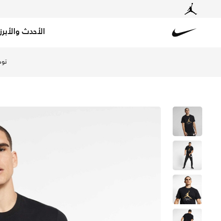
الأحدث والأبرز
Nike
تسوق جوردن جمبمان فلايت تيشيرت للرجال - أسود/ميتاليك جو
توص