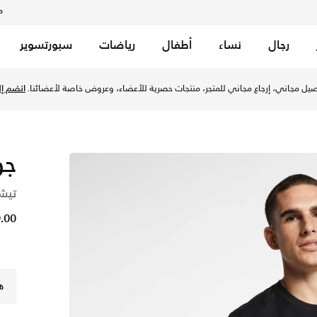
م
رجال
نساء
أطفال
رياضات
سبورتسوير
لد في السعودية عبر موقع نايكي اونلاين، واكتشف أحدث التشكيلات
يل مجاني، إرجاع مجاني للمتجر، منتجات حصرية للأعضاء، وعروض خاصة لأعضائنا.
انضم إلي
جو
تيش
89.00 
ه