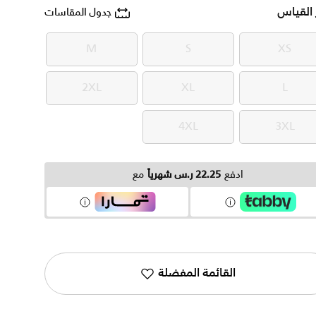
 القياس
جدول المقاسات
M
S
XS
M
S
XS
2XL
XL
L
2XL
XL
L
4XL
3XL
4XL
3XL
ادفع
22.25 ر.س شهرياً
مع
القائمة المفضلة