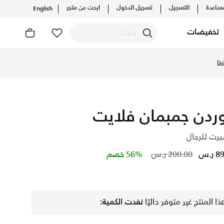
ساعدة
التسجيل
تسجيل الدخول
ابحث عن متجر
English
تخفيضات
 والإصدارات الحصرية. احصل على توصيل وإرجاع مجاني✓ دفع نقداً ✓
نا
ردن جمبمان فلايت
يرت للرجال
Price reduced from
to
ر.س
200.00 ر.س
56% خصم
ذا المنتج غير متوفر حاليًا
نفدت الكمية: