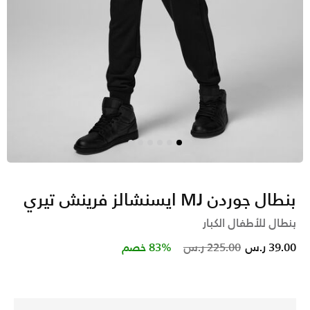
بنطال جوردن MJ ايسنشالز فرينش تيري
بنطال للأطفال الكبار
Price reduced from
to
39.00 ر.س
225.00 ر.س
83% خصم