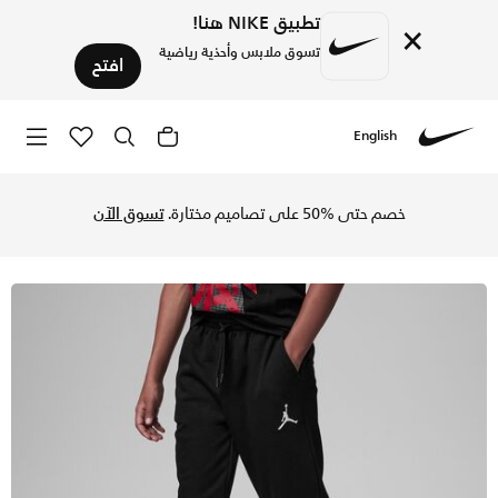
تطبيق NIKE هنا!
×
تسوق ملابس وأحذية رياضية
افتح
English
Nike
تسوق بنطال جوردن MJ ايسنشالز فرينش تيري بنطال للأطفال الكبار - أسود في السعودية عبر موقع نايكي اونلاين، واكتشف أحدث التشكيلات والإصدارات الحصرية. احصل على توصيل وإرجاع مجاني✓ دفع نقداً ✓ عبر تطبيق تابي ✓ وغيرها من الوسائل.
خصم حتى %50 على تصاميم مختارة.
تسوق الآن