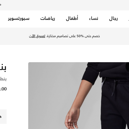
م
رجال
نساء
أطفال
رياضات
سبورتسوير
خصم حتى %50 على تصاميم مختارة.
تسوق الآن
بنط
بنطا
49.00 
ه