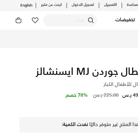
ساعدة
التسجيل
تسجيل الدخول
ابحث عن متجر
English
تخفيضات
ال جوردن MJ ايسنشالز
ل للأطفال الكبار
Price reduced from
to
ر.س
225.00 ر.س
78% خصم
ذا المنتج غير متوفر حاليًا
نفدت الكمية: