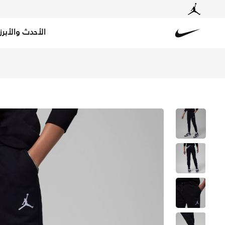
الأحدث والأبرز
Nike
تسوق بنطال جوردن MJ ايسنشالز بنطال للأطفال الكبار - أسود في السعودية عبر موقع نايكي اونلاين، واكتشف أحدث التشكيلات والإصدارات الحصرية. احصل على توصيل وإرجاع مجاني✓ دفع نقداً ✓ عبر تطبيق تابي ✓ وغيرها من الوسائل.