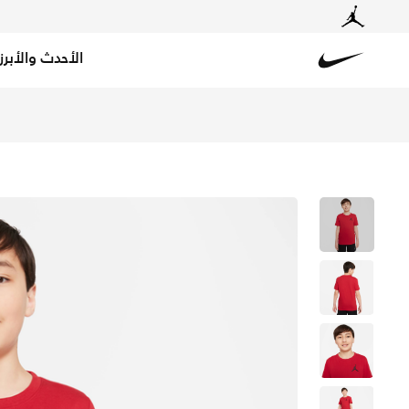
الأحدث والأبرز
Nike
تسوق جوردن تيشيرت للأطفال الكبار (للأولاد) - جيم ريد في 