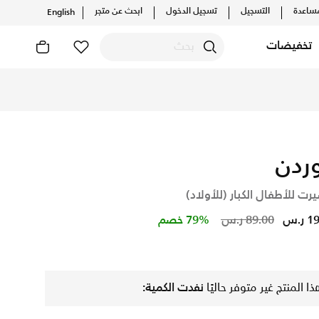
ساعدة
التسجيل
تسجيل الدخول
ابحث عن متجر
English
تخفيضات
رات الحصرية. احصل على توصيل وإرجاع مجاني✓ دفع نقداً ✓ عبر تطبي
ردن
رت للأطفال الكبار (للأولاد)
Price reduced from
to
ر.س
89.00 ر.س
79% خصم
ذا المنتج غير متوفر حاليًا
نفدت الكمية: