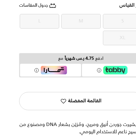
 القياس
جدول المقاسات
L
M
S
L
M
S
XL
XL
ادفع
4.75 ر.س شهرياً
مع
القائمة المفضلة
تيشيرت جوردن أنيق ومريح، ومُزيّن بشعار DNA ومصنوع من
يج ناعم للاستخدام اليومي.