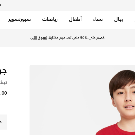
م
رجال
نساء
أطفال
رياضات
سبورتسوير
السعودية عبر موقع نايكي اونلاين، واكتشف أحدث التشكيلات والإصدا
خصم حتى %50 على تصاميم مختارة.
تسوق الآن
جو
تيشي
19.00 
ه