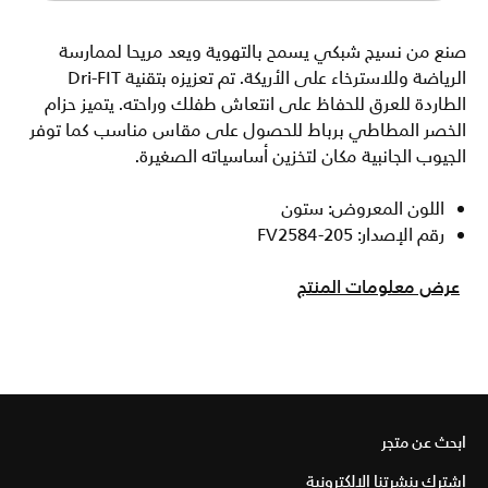
صنع من نسيج شبكي يسمح بالتهوية ويعد مريحا لممارسة
الرياضة وللاسترخاء على الأريكة. تم تعزيزه بتقنية Dri-FIT
الطاردة للعرق للحفاظ على انتعاش طفلك وراحته. يتميز حزام
الخصر المطاطي برباط للحصول على مقاس مناسب كما توفر
الجيوب الجانبية مكان لتخزين أساسياته الصغيرة.
اللون المعروض: ستون
رقم الإصدار: FV2584-205
عرض معلومات المنتج
ابحث عن متجر
اشترك بنشرتنا الإلكترونية