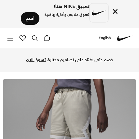
تطبيق NIKE هنا!
×
تسوق ملابس وأحذية رياضية
افتح
English
Nike
تسوق شورت جوردن باريس سان جيرمان ميش دايموند شورت دراي-فت 
خصم حتى %50 على تصاميم مختارة.
تسوق الآن