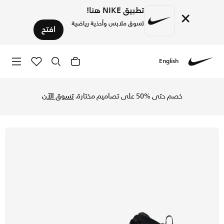
تطبيق NIKE هنا!
×
تسوق ملابس وأحذية رياضية
افتح
English
Nike
تسوق جوردن ترو فلايت حذاء للأطفال الصغار - أسود/ميتاليك جول
خصم حتى %50 على تصاميم مختارة.
تسوق الآن