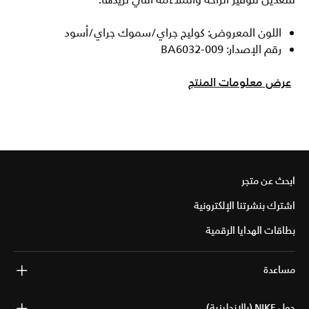
للتعديل لتوفير الراحة والملاءمة التي تريدها.
اللون المعروض: كوليج جراي/سموك جراي/أسود
رقم الإصدار: BA6032-009
عرض معلومات المنتج
ابحث عن متجر
اشترك بنشرتنا الإلكترونية
بطاقات الهدايا الرقمية
مساعدة
حول NIKE (بالإنجليزية)