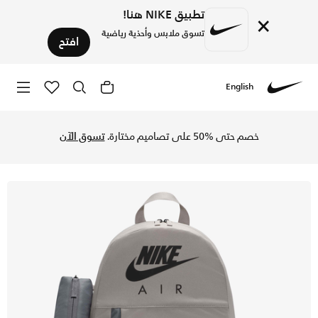
تطبيق NIKE هنا!
×
تسوق ملابس وأحذية رياضية
افتح
English
Nike
تسوق نايكي حقيبة الظهر للأطفال (20 لتر) - كوليج جراي/سموك جراي/أسود في السعودية عبر موقع نايكي اونلاين، واكتشف أحدث التشكيلات والإصدارات الحصرية. احصل على توصيل وإرجاع مجاني✓ دفع نقداً ✓ عبر تطبيق تابي ✓ وغيرها من الوسائل.
خصم حتى %50 على تصاميم مختارة.
تسوق الآن