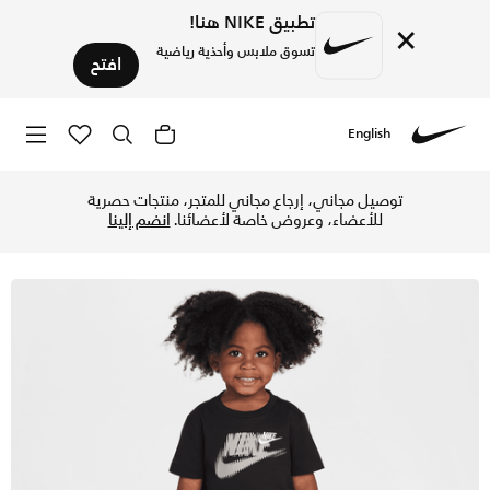
تطبيق NIKE هنا!
×
تسوق ملابس وأحذية رياضية
افتح
English
Nike
تسوق نايكي طقم شورت إنيرجي من قطعتين للأطفال الرضع - أسود 
توصيل مجاني، إرجاع مجاني للمتجر، منتجات حصرية
للأعضاء، وعروض خاصة لأعضائنا.
انضم إلينا