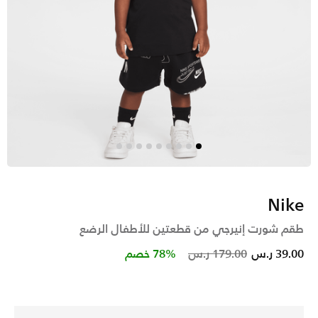
Nike
طقم شورت إنيرجي من قطعتين للأطفال الرضع
Price reduced from
to
39.00 ر.س
179.00 ر.س
78% خصم