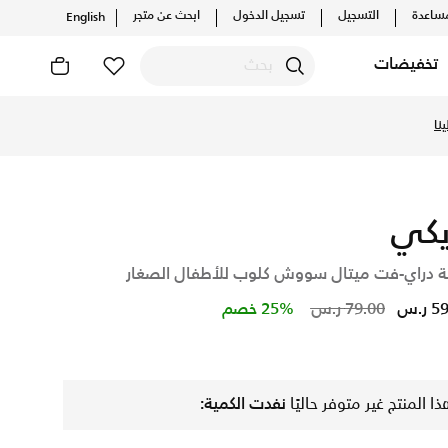
ساعدة
التسجيل
تسجيل الدخول
ابحث عن متجر
English
تخفيضات
كيلات والإصدارات الحصرية. احصل على توصيل وإرجاع مجاني✓ دفع 
نا
يكي
ة دراي-فت ميتال سووش كلوب للأطفال الصغار
Price reduced from
to
ر.س
79.00 ر.س
25% خصم
ذا المنتج غير متوفر حاليًا
نفدت الكمية: