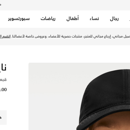
م
رجال
نساء
أطفال
رياضات
سبورتسوير
 - أسود في السعودية عبر موقع نايكي اونلاين، واكتشف أحدث التش
يل مجاني، إرجاع مجاني للمتجر، منتجات حصرية للأعضاء، وعروض خاصة لأعضائنا.
انضم إلي
نا
قبع
59.00 
ه