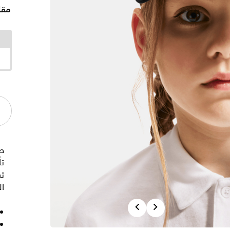
مقا
ص
تس
ا
Previous
Next