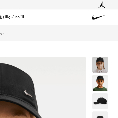
الأحدث والأبرز
Nike
تسوق نايكي قبعة دراي-فت ميتال سووش كلوب للأطفال الصغار
توص