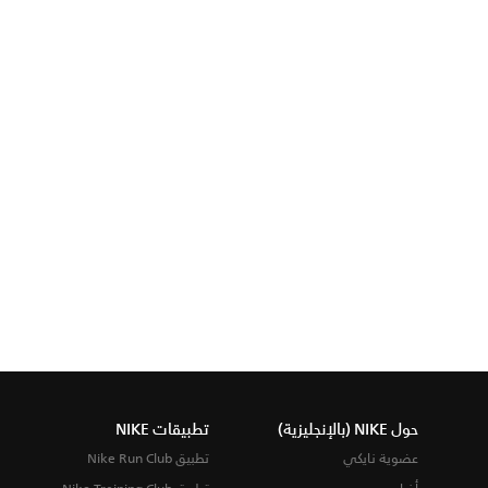
حول NIKE (بالإنجليزية)
تطبيقات NIKE
عضوية نايكي
تطبيق Nike Run Club