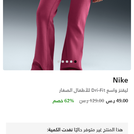
Nike
ليقنز واسع Dri-Fit للأطفال الصغار
Price reduced from
to
49.00 ر.س
129.00 ر.س
62% خصم
هذا المنتج غير متوفر حاليًا
نفدت الكمية: