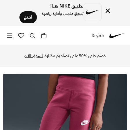
تطبيق NIKE هنا!
×
تسوق ملابس وأحذية رياضية
افتح
English
Nike
تسوق نايكي ليقنز واسع Dri-Fit للأطفال الصغار - سويت بيت في السعودية عبر موقع نايكي اونلاين، واكتشف أحدث التشكيلات والإصدارات الحصرية. احصل على توصيل وإرجاع مجاني✓ دفع نقداً ✓ عبر تطبيق تابي ✓ وغيرها من الوسائل.
خصم حتى %50 على تصاميم مختارة.
تسوق الآن