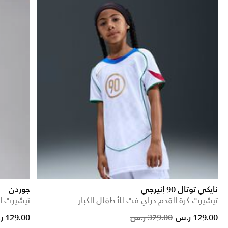
نايكي توتال 90 إنيرجي
جوردن
تيشيرت كرة القدم دراي فت للأطفال الكبار
تيشيرت اي
Price reduced from
to
129.00 ر.س
329.00 ر.س
129.00 ر.س