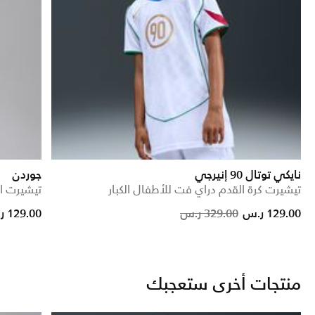
نايكي توتال 90 إنيرجي
جوردن
تيشيرت كرة القدم دراي فت للأطفال الكبار
تيشيرت اي
Price reduced from
to
129.00 ر.س
329.00 ر.س
129.00 ر.س
منتجات أخرى ستعجبك