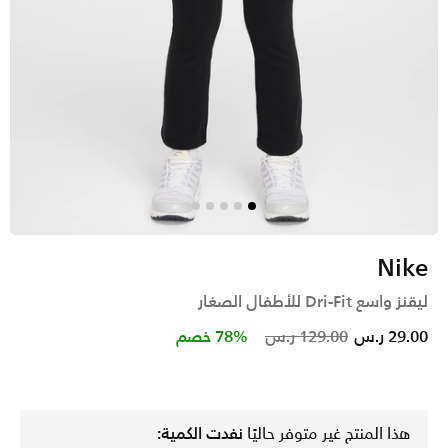
Nike
ليقنز واسع Dri-Fit للأطفال الصغار
Price reduced from
to
29.00 ر.س
129.00 ر.س
78% خصم
هذا المنتج غير متوفر حاليًا
نفدت الكمية: