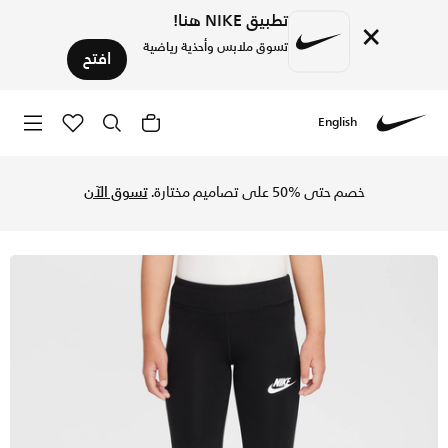
تطبيق NIKE هنا!
×
تسوق ملابس وأحذية رياضية
افتح
English
Nike
تسوق نايكي ليقنز واسع Dri-Fit للأطفال الصغار - أسود في السعودية عبر موقع نايكي اونلاين، واكتشف أحدث التشكيلات والإصدارات الحصرية. احصل على توصيل وإرجاع مجاني✓ دفع نقداً ✓ عبر تطبيق تابي ✓ وغيرها من الوسائل.
خصم حتى %50 على تصاميم مختارة.
تسوق الآن