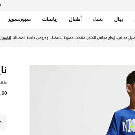
م
رجال
نساء
أطفال
رياضات
سبورتسوير
صغار - جيم رويال في السعودية عبر موقع نايكي اونلاين، واكتشف 
يل مجاني، إرجاع مجاني للمتجر، منتجات حصرية للأعضاء، وعروض خاصة لأعضائنا.
انضم إلي
نا
طقم
99.00
ه