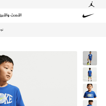
الأحدث والأبرز
Nike
تسوق نايكي طقم شورت وتيشيرت كرة القدم جرافيك للأطفال ال
توص