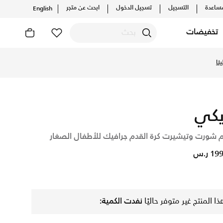
ساعدة
التسجيل
تسجيل الدخول
ابحث عن متجر
English
تخفيضات
أحدث التشكيلات والإصدارات الحصرية. احصل على توصيل وإرجاع مجا
نا
يكي
 شورت وتيشيرت كرة القدم جرافيك للأطفال الصغار
1 ر.س
ذا المنتج غير متوفر حاليًا
نفدت الكمية: