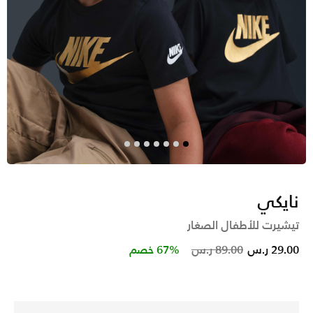
نايكي
تيشيرت للأطفال الصغار
Price reduced from
to
29.00 ر.س
89.00 ر.س
67% خصم