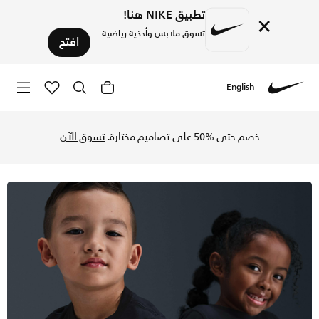
تطبيق NIKE هنا!
×
تسوق ملابس وأحذية رياضية
افتح
English
Nike
تسوق نايكي تيشيرت للأطفال الصغار - أسود/ميتاليك جولد في الس
خصم حتى %50 على تصاميم مختارة.
تسوق الآن